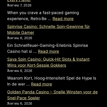
สิงหาคม 7, 2026
When you crave a fast‑paced gaming
experience, Retro Be ...
Read more
Spinrise Casino: Schnelle Spin‑Gewinne für
Mobile Gamer
สิงหาคม 6, 2026
Ein Schnellfeuer-Gaming-Erlebnis Spinrise
Casino hat si ...
Read more
Sava Spin Casino: Quick‑Hit Slots & Instant
Wins voor Kort‑Sessie Gokkers
สิงหาคม 6, 2026
Waarom Kort, Hoog‑Intensiteit Spel de Hype Is
In de wer ...
Read more
Golden Panda Casino – Snelle Winsten voor de
Snel‑Pace Speler
สิงหาคม 6, 2026