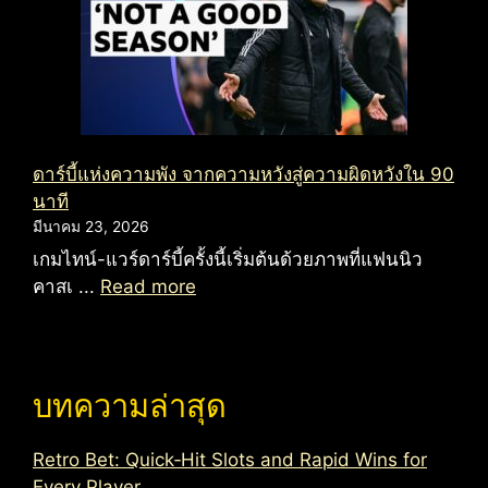
ดาร์บี้แห่งความพัง จากความหวังสู่ความผิดหวังใน 90
นาที
มีนาคม 23, 2026
เกมไทน์-แวร์ดาร์บี้ครั้งนี้เริ่มต้นด้วยภาพที่แฟนนิว
คาสเ ...
Read more
บทความล่าสุด
Retro Bet: Quick‑Hit Slots and Rapid Wins for
Every Player