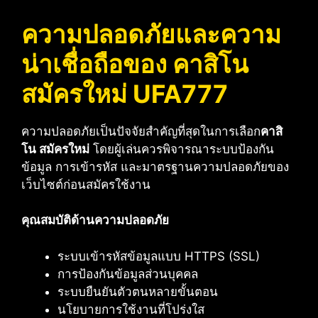
ความปลอดภัยและความ
น่าเชื่อถือของ คาสิโน
สมัครใหม่ UFA777
ความปลอดภัยเป็นปัจจัยสำคัญที่สุดในการเลือก
คาสิ
โน สมัครใหม่
โดยผู้เล่นควรพิจารณาระบบป้องกัน
ข้อมูล การเข้ารหัส และมาตรฐานความปลอดภัยของ
เว็บไซต์ก่อนสมัครใช้งาน
คุณสมบัติด้านความปลอดภัย
ระบบเข้ารหัสข้อมูลแบบ HTTPS (SSL)
การป้องกันข้อมูลส่วนบุคคล
ระบบยืนยันตัวตนหลายขั้นตอน
นโยบายการใช้งานที่โปร่งใส