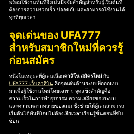
พร้อมใช้งานทันทีจึงเป็นปัจจัยสำคัญสำหรับผู้เริ่มต้นที่
ต้องการความรวดเร็ว ปลอดภัย และสามารถใช้งานได้
ทุกที่ทุกเวลา
จุดเด่นของ UFA777
สำหรับสมาชิกใหม่ที่ควรรู้
ก่อนสมัคร
หนึ่งในเหตุผลที่ผู้เล่นเลือก
คาสิโน สมัครใหม่
กับ
UFA777 เว็บคาสิโน
คือจุดเด่นด้านระบบที่ออกแบบ
มาเพื่อผู้ใช้งานใหม่โดยเฉพาะ จุดแข็งสำคัญคือ
ความเร็วในการทำธุรกรรม ความเสถียรของระบบ
และความหลากหลายของเกม ซึ่งช่วยให้ผู้เล่นสามารถ
เริ่มต้นได้ทันทีโดยไม่ต้องเสียเวลาเรียนรู้ขั้นตอนที่ซับ
ซ้อน