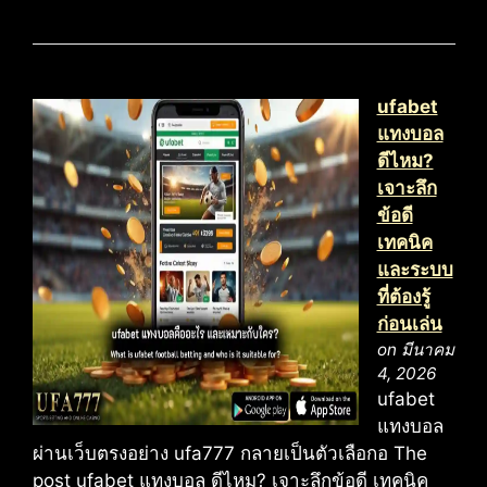
ufabet
แทงบอล
ดีไหม?
เจาะลึก
ข้อดี
เทคนิค
และระบบ
ที่ต้องรู้
ก่อนเล่น
on มีนาคม
4, 2026
ufabet
แทงบอล
ผ่านเว็บตรงอย่าง ufa777 กลายเป็นตัวเลือกอ The
post ufabet แทงบอล ดีไหม? เจาะลึกข้อดี เทคนิค