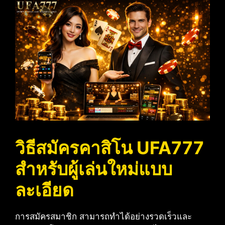
วิธีสมัครคาสิโน UFA777
สำหรับผู้เล่นใหม่แบบ
ละเอียด
การสมัครสมาชิก สามารถทำได้อย่างรวดเร็วและ