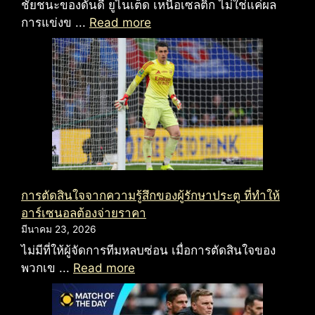
ชัยชนะของดันดี ยูไนเต็ด เหนือเซลติก ไม่ใช่แค่ผล
การแข่งข ...
Read more
การตัดสินใจจากความรู้สึกของผู้รักษาประตู ที่ทำให้
อาร์เซนอลต้องจ่ายราคา
มีนาคม 23, 2026
ไม่มีที่ให้ผู้จัดการทีมหลบซ่อน เมื่อการตัดสินใจของ
พวกเข ...
Read more