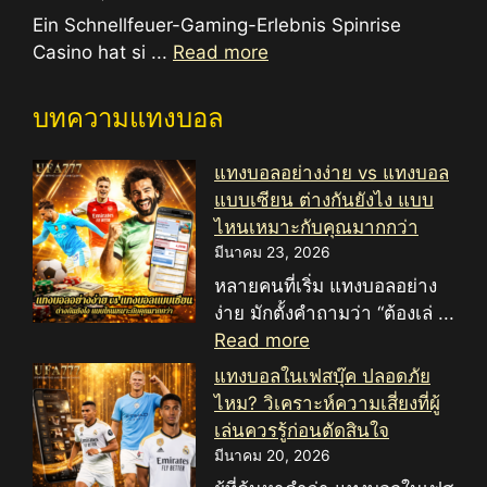
Ein Schnellfeuer-Gaming-Erlebnis Spinrise
Casino hat si ...
Read more
บทความแทงบอล
แทงบอลอย่างง่าย vs แทงบอล
แบบเซียน ต่างกันยังไง แบบ
ไหนเหมาะกับคุณมากกว่า
มีนาคม 23, 2026
หลายคนที่เริ่ม แทงบอลอย่าง
ง่าย มักตั้งคำถามว่า “ต้องเล่ ...
Read more
แทงบอลในเฟสบุ๊ค ปลอดภัย
ไหม? วิเคราะห์ความเสี่ยงที่ผู้
เล่นควรรู้ก่อนตัดสินใจ
มีนาคม 20, 2026