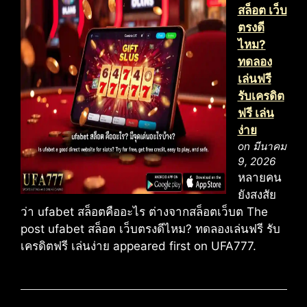
สล็อต เว็บ
ตรงดี
ไหม?
ทดลอง
เล่นฟรี
รับเครดิต
ฟรี เล่น
ง่าย
on มีนาคม
9, 2026
หลายคน
ยังสงสัย
ว่า ufabet สล็อตคืออะไร ต่างจากสล็อตเว็บต The
post ufabet สล็อต เว็บตรงดีไหม? ทดลองเล่นฟรี รับ
เครดิตฟรี เล่นง่าย appeared first on UFA777.