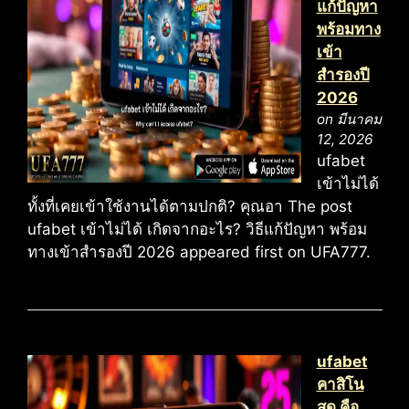
แก้ปัญหา
พร้อมทาง
เข้า
สำรองปี
2026
on มีนาคม
12, 2026
ufabet
เข้าไม่ได้
ทั้งที่เคยเข้าใช้งานได้ตามปกติ? คุณอา The post
ufabet เข้าไม่ได้ เกิดจากอะไร? วิธีแก้ปัญหา พร้อม
ทางเข้าสำรองปี 2026 appeared first on UFA777.
ufabet
คาสิโน
สด คือ