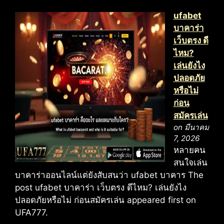
ufabet
บาคาร่า
เว็บตรง ดี
ไหม?
เล่นยังไง
ปลอดภัย
หรือไม่
ก่อน
สมัครเล่น
on มีนาคม
7, 2026
หลายคน
สนใจเล่น
บาคาร่าออนไลน์แต่ยังสับสนว่า ufabet บาคาร The
post ufabet บาคาร่า เว็บตรง ดีไหม? เล่นยังไง
ปลอดภัยหรือไม่ ก่อนสมัครเล่น appeared first on
UFA777.