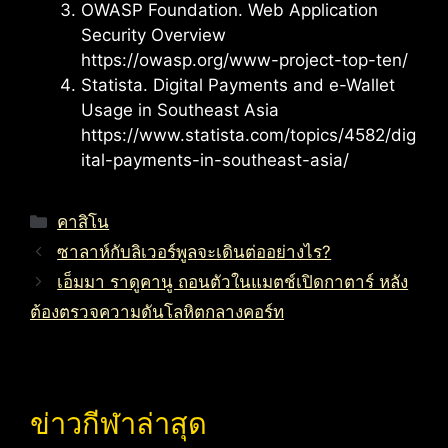
OWASP Foundation. Web Application
Security Overview
https://owasp.org/www-project-top-ten/
Statista. Digital Payments and e-Wallet
Usage in Southeast Asia
https://www.statista.com/topics/4582/dig
ital-payments-in-southeast-asia/
Categories
คาสิโน
ซาลาห์กับลิเวอร์พูลจะเดินต่ออย่างไร?
เอ็มมา ราดูคานู ถอนตัวในแมตช์เปิดกาตาร์ หลัง
ต้องตรวจความดันโลหิตกลางคอร์ท
ข่าวกีฬาล่าสุด