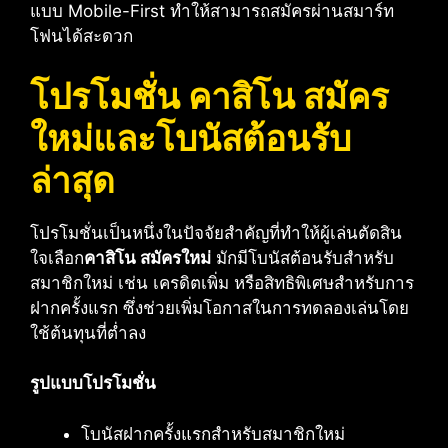
แบบ Mobile-First ทำให้สามารถสมัครผ่านสมาร์ท
โฟนได้สะดวก
โปรโมชั่น คาสิโน สมัคร
ใหม่และโบนัสต้อนรับ
ล่าสุด
โปรโมชั่นเป็นหนึ่งในปัจจัยสำคัญที่ทำให้ผู้เล่นตัดสิน
ใจเลือก
คาสิโน สมัครใหม่
มักมีโบนัสต้อนรับสำหรับ
สมาชิกใหม่ เช่น เครดิตเพิ่ม หรือสิทธิพิเศษสำหรับการ
ฝากครั้งแรก ซึ่งช่วยเพิ่มโอกาสในการทดลองเล่นโดย
ใช้ต้นทุนที่ต่ำลง
รูปแบบโปรโมชั่น
โบนัสฝากครั้งแรกสำหรับสมาชิกใหม่