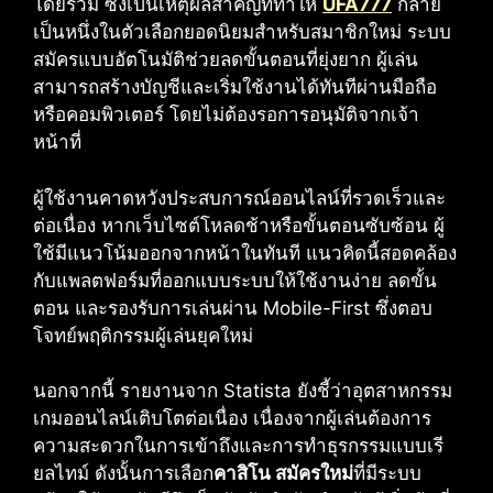
โดยรวม ซึ่งเป็นเหตุผลสำคัญที่ทำให้
UFA777
กลาย
เป็นหนึ่งในตัวเลือกยอดนิยมสำหรับสมาชิกใหม่ ระบบ
สมัครแบบอัตโนมัติช่วยลดขั้นตอนที่ยุ่งยาก ผู้เล่น
สามารถสร้างบัญชีและเริ่มใช้งานได้ทันทีผ่านมือถือ
หรือคอมพิวเตอร์ โดยไม่ต้องรอการอนุมัติจากเจ้า
หน้าที่
ผู้ใช้งานคาดหวังประสบการณ์ออนไลน์ที่รวดเร็วและ
ต่อเนื่อง หากเว็บไซต์โหลดช้าหรือขั้นตอนซับซ้อน ผู้
ใช้มีแนวโน้มออกจากหน้าในทันที แนวคิดนี้สอดคล้อง
กับแพลตฟอร์มที่ออกแบบระบบให้ใช้งานง่าย ลดขั้น
ตอน และรองรับการเล่นผ่าน Mobile-First ซึ่งตอบ
โจทย์พฤติกรรมผู้เล่นยุคใหม่
นอกจากนี้ รายงานจาก Statista ยังชี้ว่าอุตสาหกรรม
เกมออนไลน์เติบโตต่อเนื่อง เนื่องจากผู้เล่นต้องการ
ความสะดวกในการเข้าถึงและการทำธุรกรรมแบบเรี
ยลไทม์ ดังนั้นการเลือก
คาสิโน สมัครใหม่
ที่มีระบบ