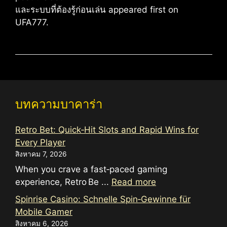
และระบบที่ต้องรู้ก่อนเล่น appeared first on
UFA777.
บทความบาคาร่า
Retro Bet: Quick‑Hit Slots and Rapid Wins for
Every Player
สิงหาคม 7, 2026
When you crave a fast‑paced gaming
experience, Retro Be ...
Read more
Spinrise Casino: Schnelle Spin‑Gewinne für
Mobile Gamer
สิงหาคม 6, 2026