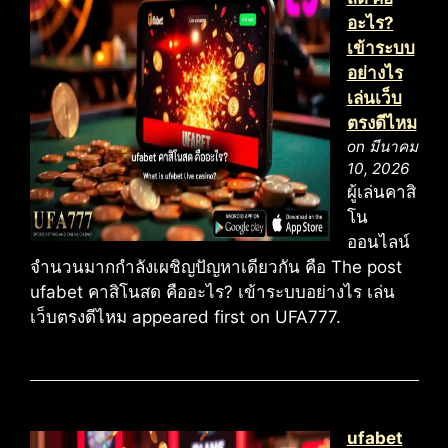
อะไร?
เข้าระบบ
อย่างไร
เล่นเว็บ
ตรงดีไหม
on มีนาคม
10, 2026
ผู้เล่นคาสิ
โน
ออนไลน์
จำนวนมากกำลังเผชิญปัญหาเดียวกัน คือ The post
ufabet คาสิโนสด คืออะไร? เข้าระบบอย่างไร เล่น
เว็บตรงดีไหม appeared first on UFA777.
ufabet