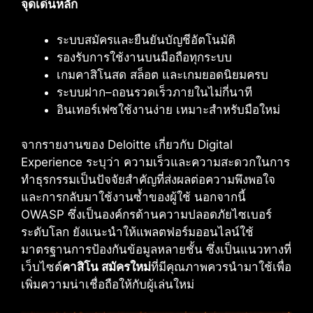
จุดเด่นหลัก
ระบบสมัครและยืนยันบัญชีอัตโนมัติ
รองรับการใช้งานบนมือถือทุกระบบ
เกมคาสิโนสด สล็อต และเกมยอดนิยมครบ
ระบบฝาก–ถอนรวดเร็วภายในไม่กี่นาที
อินเทอร์เฟซใช้งานง่าย เหมาะสำหรับมือใหม่
จากรายงานของ Deloitte เกี่ยวกับ Digital
Experience ระบุว่า ความเร็วและความสะดวกในการ
ทำธุรกรรมเป็นปัจจัยสำคัญที่ส่งผลต่อความพึงพอใจ
และการกลับมาใช้งานซ้ำของผู้ใช้ นอกจากนี้
OWASP ซึ่งเป็นองค์กรด้านความปลอดภัยไซเบอร์
ระดับโลก ยังแนะนำให้แพลตฟอร์มออนไลน์ใช้
มาตรฐานการป้องกันข้อมูลหลายชั้น ซึ่งเป็นแนวทางที่
เว็บไซต์
คาสิโน สมัครใหม่
ที่มีคุณภาพควรนำมาใช้เพื่อ
เพิ่มความน่าเชื่อถือให้กับผู้เล่นใหม่