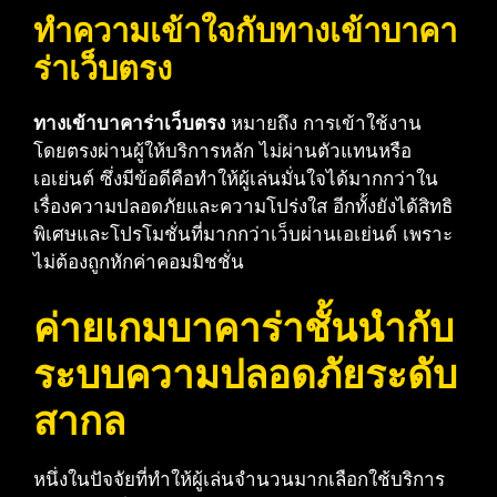
ทำความเข้าใจกับทางเข้าบาคา
ร่าเว็บตรง
ทางเข้าบาคาร่าเว็บตรง
หมายถึง การเข้าใช้งาน
โดยตรงผ่านผู้ให้บริการหลัก ไม่ผ่านตัวแทนหรือ
เอเย่นต์ ซึ่งมีข้อดีคือทำให้ผู้เล่นมั่นใจได้มากกว่าใน
เรื่องความปลอดภัยและความโปร่งใส อีกทั้งยังได้สิทธิ
พิเศษและโปรโมชั่นที่มากกว่าเว็บผ่านเอเย่นต์ เพราะ
ไม่ต้องถูกหักค่าคอมมิชชั่น
ค่ายเกมบาคาร่าชั้นนำกับ
ระบบความปลอดภัยระดับ
สากล
หนึ่งในปัจจัยที่ทำให้ผู้เล่นจำนวนมากเลือกใช้บริการ