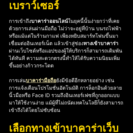
เบราว์เซอร์
การเข้าถึง
บาคาร่าออนไลน์
ในยุคนี้นั้นง่ายกว่าที่เคย
ด้วยการเล่นผ่านมือถือ ไม่ว่าจะอยู่ที่บ้าน บนรถไฟฟ้า
หรือแม้แต่ในร้านกาแฟ เพียงหยิบสมาร์ทโฟนขึ้นมา
เชื่อมต่ออินเทอร์เน็ต แล้วเข้าสู่ช่อง
ทางเข้าบาคาร่า
ผ่านเว็บไซต์หรือแอปของผู้ให้บริการก็สามารถเดิมพัน
ได้ทันที ความสะดวกตรงนี้ทำให้ได้รับความนิยมเพิ่ม
ขึ้นอย่างก้าวกระโดด
การเล่น
บาคาร่ามือถือ
ยังมีข้อดีอีกหลายอย่าง เช่น
การแจ้งเตือนโปรโมชั่นอัตโนมัติ การล็อกอินด้วยลาย
นิ้วมือหรือ
Face ID
รวมถึงอินเทอร์เฟซที่ถูกออกแบบ
มาให้ใช้งานง่าย แม้ผู้ที่ไม่ถนัดเทคโนโลยีก็ยังสามารถ
เข้าถึงได้โดยไม่ซับซ้อน
เลือกทางเข้าบาคาร่าเว็บ