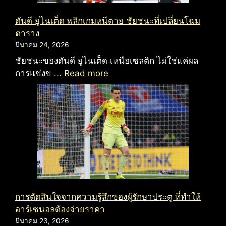
ดันดี ยูไนเต็ด พลิกเกมหนีตาย ชัยชนะที่เปลี่ยนโฉม
ตาราง
มีนาคม 24, 2026
ชัยชนะของดันดี ยูไนเต็ด เหนือเซลติก ไม่ใช่แค่ผล
การแข่งข ...
Read more
การตัดสินใจจากความรู้สึกของผู้รักษาประตู ที่ทำให้
อาร์เซนอลต้องจ่ายราคา
มีนาคม 23, 2026