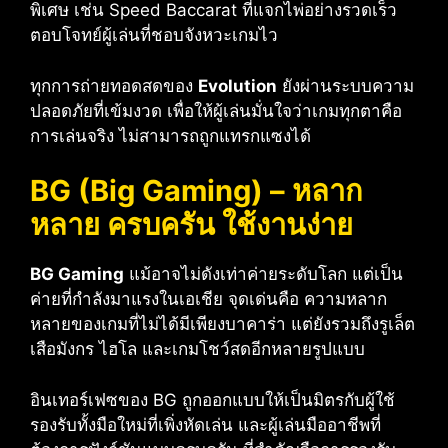
พิเศษ เช่น
Speed Baccarat
ที่แจกไพ่อย่างรวดเร็ว
ตอบโจทย์ผู้เล่นที่ชอบจังหวะเกมไว
ทุกการถ่ายทอดสดของ
Evolution
ยังผ่านระบบความ
ปลอดภัยที่เข้มงวด เพื่อให้ผู้เล่นมั่นใจว่าเกมทุกตาคือ
การเล่นจริง ไม่สามารถถูกแทรกแซงได้
BG (Big Gaming) – หลาก
หลาย ครบครัน ใช้งานง่าย
BG Gaming
แม้อาจไม่ดังเท่าค่ายระดับโลก แต่เป็น
ค่ายที่กำลังมาแรงในเอเชีย จุดเด่นคือ
ความหลาก
หลายของเกม
ที่
ไม่ได้มีเพียงบาคาร่า แต่ยังรวมถึงรูเล็ต
เสือมังกร ไฮโล และเกมโชว์สดอีกหลายรูปแบบ
อินเทอร์เฟซของ
BG
ถูกออกแบบให้เป็นมิตรกับผู้ใช้
รองรับทั้งมือใหม่ที่เพิ่งหัดเล่น และผู้เล่นมืออาชีพที่