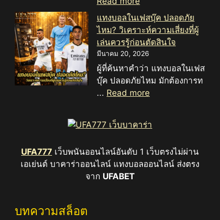
Read more
แทงบอลในเฟสบุ๊ค ปลอดภัย
ไหม? วิเคราะห์ความเสี่ยงที่ผู้
เล่นควรรู้ก่อนตัดสินใจ
มีนาคม 20, 2026
ผู้ที่ค้นหาคำว่า แทงบอลในเฟส
บุ๊ค ปลอดภัยไหม มักต้องการท
...
Read more
UFA777
เว็บพนันออนไลน์อันดับ 1 เว็บตรงไม่ผ่าน
เอเย่นต์ บาคาร่าออนไลน์ แทงบอลออนไลน์ ส่งตรง
จาก
UFABET
บทความสล็อต