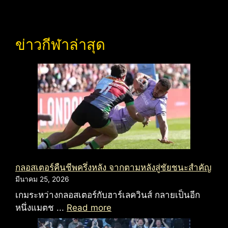
ข่าวกีฬาล่าสุด
กลอสเตอร์คืนชีพครึ่งหลัง จากตามหลังสู่ชัยชนะสำคัญ
มีนาคม 25, 2026
เกมระหว่างกลอสเตอร์กับฮาร์เลควินส์ กลายเป็นอีก
หนึ่งแมตช ...
Read more