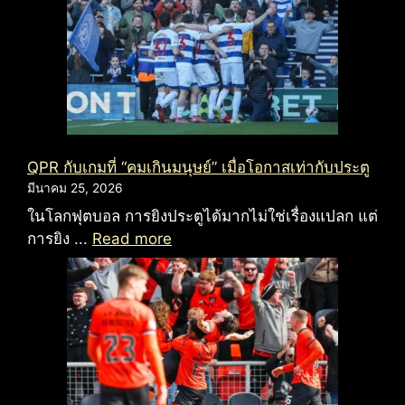
QPR กับเกมที่ “คมเกินมนุษย์” เมื่อโอกาสเท่ากับประตู
มีนาคม 25, 2026
ในโลกฟุตบอล การยิงประตูได้มากไม่ใช่เรื่องแปลก แต่
การยิง ...
Read more