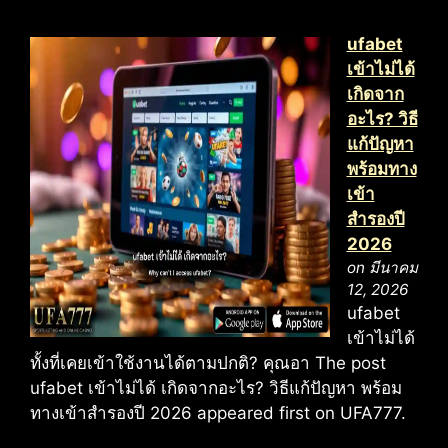
ufabet
เข้าไม่ได้
เกิดจาก
อะไร? วิธี
แก้ปัญหา
พร้อมทาง
เข้า
สำรองปี
2026
on มีนาคม
12, 2026
ufabet
เข้าไม่ได้
ทั้งที่เคยเข้าใช้งานได้ตามปกติ? คุณอา The post
ufabet เข้าไม่ได้ เกิดจากอะไร? วิธีแก้ปัญหา พร้อม
ทางเข้าสำรองปี 2026 appeared first on UFA777.