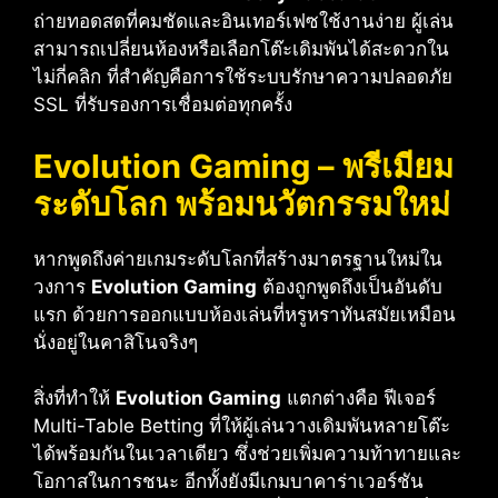
ถ่ายทอดสดที่คมชัดและอินเทอร์เฟซใช้งานง่าย
ผู้เล่น
สามารถเปลี่ยนห้องหรือเลือกโต๊ะเดิมพันได้สะดวกใน
ไม่กี่คลิก ที่สำคัญคือการใช้ระบบรักษาความปลอดภัย
SSL
ที่รับรองการเชื่อมต่อทุกครั้ง
Evolution Gaming –
พรีเมียม
ระดับโลก พร้อมนวัตกรรมใหม่
หากพูดถึงค่ายเกมระดับโลกที่สร้างมาตรฐานใหม่ใน
วงการ
Evolution Gaming
ต้องถูกพูดถึงเป็นอันดับ
แรก ด้วยการออกแบบห้องเล่นที่หรูหราทันสมัยเหมือน
นั่งอยู่ในคาสิโนจริงๆ
สิ่งที่ทำให้
Evolution Gaming
แตกต่างคือ
ฟีเจอร์
Multi-Table Betting
ที่ให้ผู้เล่นวางเดิมพันหลายโต๊ะ
ได้พร้อมกันในเวลาเดียว ซึ่งช่วยเพิ่มความท้าทายและ
โอกาสในการชนะ อีกทั้งยังมีเกมบาคาร่าเวอร์ชัน