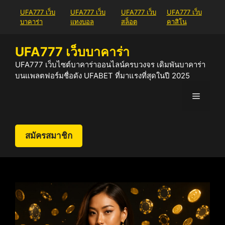
Skip
UFA777 เว็บ
UFA777 เว็บ
UFA777 เว็บ
UFA777 เว็บ
to
บาคาร่า
แทงบอล
สล็อต
คาสิโน
content
UFA777 เว็บบาคาร่า
UFA777 เว็บไซต์บาคาร่าออนไลน์ครบวงจร เดิมพันบาคาร่า
บนแพลตฟอร์มชื่อดัง UFABET ที่มาแรงที่สุดในปี 2025
Menu
สมัครสมาชิก