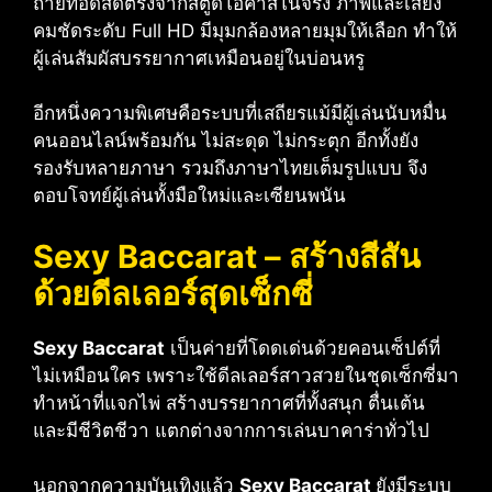
ถ่ายทอดสดตรงจากสตูดิโอคาสิโนจริง ภาพและเสียง
คมชัดระดับ
Full HD
มีมุมกล้องหลายมุมให้เลือก ทำให้
ผู้เล่นสัมผัสบรรยากาศเหมือนอยู่ในบ่อนหรู
อีกหนึ่งความพิเศษคือระบบที่เสถียรแม้มีผู้เล่นนับหมื่น
คนออนไลน์พร้อมกัน
ไม่สะดุด ไม่กระตุก อีกทั้งยัง
รองรับหลายภาษา รวมถึงภาษาไทยเต็มรูปแบบ จึง
ตอบโจทย์ผู้เล่นทั้งมือใหม่และเซียนพนัน
Sexy Baccarat –
สร้างสีสัน
ด้วยดีลเลอร์สุดเซ็กซี่
Sexy Baccarat
เป็นค่ายที่โดดเด่นด้วยคอนเซ็ปต์ที่
ไม่เหมือนใคร เพราะใช้ดีลเลอร์สาวสวยในชุดเซ็กซี่มา
ทำหน้าที่แจกไพ่ สร้างบรรยากาศที่ทั้งสนุก ตื่นเต้น
และมีชีวิตชีวา แตกต่างจากการเล่นบาคาร่าทั่วไป
นอกจากความบันเทิงแล้ว
Sexy Baccarat
ยังมีระบบ