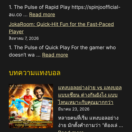
1. The Pulse of Rapid Play https://spinjoofficial-
au.co ...
Read more
JokaRoom: Quick‑Hit Fun for the Fast‑Paced
Player
สิงหาคม 7, 2026
1. The Pulse of Quick Play For the gamer who
doesn’t wa ...
Read more
บทความแทงบอล
แทงบอลอย่างง่าย vs แทงบอล
แบบเซียน ต่างกันยังไง แบบ
ไหนเหมาะกับคุณมากกว่า
มีนาคม 23, 2026
หลายคนที่เริ่ม แทงบอลอย่าง
ง่าย มักตั้งคำถามว่า “ต้องเล่ ...