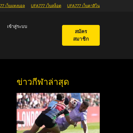
77 เว็บแทงบอล
UFA777 เว็บสล็อต
UFA777 เว็บคาสิโน
เข้าสู่ระบบ
สมัคร
สมาชิก
ข่าวกีฬาล่าสุด