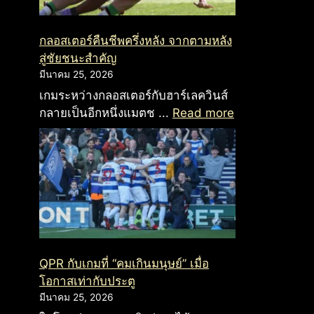
กลอสเตอร์คืนชีพครึ่งหลัง จากตามหลัง
สู่ชัยชนะสำคัญ
มีนาคม 25, 2026
เกมระหว่างกลอสเตอร์กับฮาร์เลควินส์
กลายเป็นอีกหนึ่งแมตช ...
Read more
QPR กับเกมที่ “คมเกินมนุษย์” เมื่อ
โอกาสเท่ากับประตู
มีนาคม 25, 2026