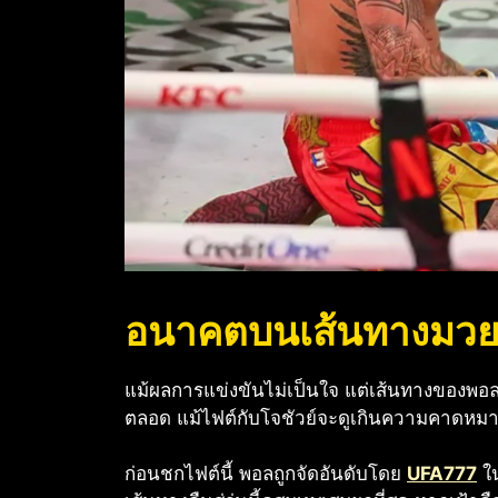
อนาคตบนเส้นทางมวย
แม้ผลการแข่งขันไม่เป็นใจ แต่เส้นทางของพอลย
ตลอด แม้ไฟต์กับโจชัวย์จะดูเกินความคาดหมาย 
ก่อนชกไฟต์นี้ พอลถูกจัดอันดับโดย
UFA777
ใน