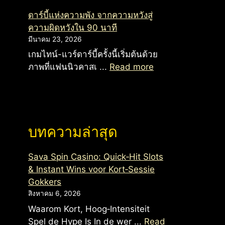
ดาร์บี้แห่งความพัง จากความหวังสู่
ความผิดหวังใน 90 นาที
มีนาคม 23, 2026
เกมไทน์-แวร์ดาร์บี้ครั้งนี้เริ่มต้นด้วย
ภาพที่แฟนนิวคาสเ ...
Read more
บทความล่าสุด
Sava Spin Casino: Quick‑Hit Slots
& Instant Wins voor Kort‑Sessie
Gokkers
สิงหาคม 6, 2026
Waarom Kort, Hoog‑Intensiteit
Spel de Hype Is In de wer ...
Read