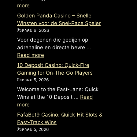
more
Golden Panda Casino – Snelle
Winsten voor de Snel‑Pace Speler
สิงหาคม 6, 2026
Voor degenen die gedijen op
adrenaline en directe bevre ...
Read more
10 Deposit Casino: Quick‑Fire
Gaming for On‑The‑Go Players
สิงหาคม 5, 2026
Welcome to the Fast‑Lane: Quick
Wins at the 10 Deposit ...
Read
more
FafaBet9 Casino: Quick‑Hit Slots &
Fast‑Track Wins
สิงหาคม 5, 2026