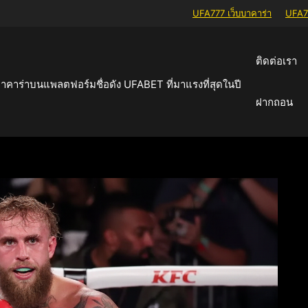
UFA777 เว็บบาคาร่า
UFA7
ติดต่อเรา
คาร่าบนแพลตฟอร์มชื่อดัง UFABET ที่มาแรงที่สุดในปี
ฝากถอน