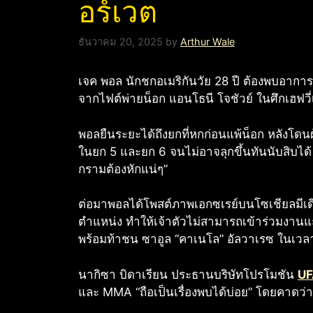
อร์เวต
ธันวาคม 20, 2025
by
Arthur Wale
เจค พอล นักชกอเมริกันวัย 28 ปี ต้องพบอาการ
จากไฟต์พ่ายน็อก แอนโธนี โจชัวย์ ในศึกเฮฟวี่
พอลยืนระยะได้ถึงยกที่หกก่อนแพ้น็อก หลังโดนผู
ในยก 5 และยก 6 จนไม่อาจลุกขึ้นทันนับสิบได้ แ
กรามต้องหักแน่ๆ”
ต่อมาพอลได้โพสต์ภาพเอกซเรย์บนโซเชียลมีเดี
ตำแหน่ง ทำให้เจ้าตัวไม่สามารถเข้าร่วมงานแถ
พร้อมท้าชน ซาอูล “คาเนโล” อัลวาเรซ ในเวลา
นากิซา บิดาเรียน ประธานบริษัทโปรโมชัน
UF
และ MMA “ถือเป็นเรื่องพบได้บ่อย” โดยคาดว่