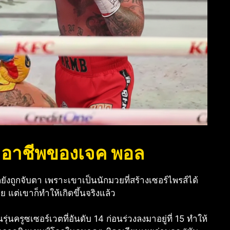
อาชีพของเจค พอล
ังถูกจับตา เพราะเขาเป็นนักมวยที่สร้างเซอร์ไพรส์ได้
แต่เขาก็ทำให้เกิดขึ้นจริงแล้ว
รุ่นครูซเซอร์เวตที่อันดับ 14 ก่อนร่วงลงมาอยู่ที่ 15 ทำให้