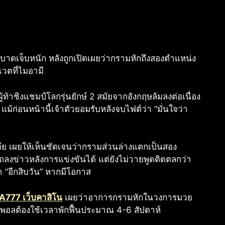
บาดเจ็บหนัก หลังถูกเปิดเผยว่ากรามหักถึงสองตำแหน่ง
เวตที่ไมอามี
้ท้าชิงแชมป์โลกรุ่นยักษ์ 2 สมัยจากอังกฤษล้มลงต่อเนื่อง
ม้ก่อนหน้านี้เจ้าตัวยอมรับหลังจบไฟต์ว่า “มั่นใจว่า
ย เผยให้เห็นชัดเจนว่ากรามส่วนล่างแตกเป็นสอง
ลงข่าวหลังการแข่งขันได้ แต่ยังไม่วายพูดติดตลกว่า
 “อีกสิบวัน” หากมีโอกาส
A777 เว็บคาสิโน
เผยว่าอาการกรามหักในวงการมวย
าพอลต้องใช้เวลาพักฟื้นประมาณ 4-6 สัปดาห์