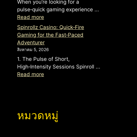
When you’re looking for a
pulse‑quick gaming experience ...
Read more
Spinrollz Casino: Quick‑Fire
Gaming for the Fast‑Paced
Adventurer
สิงหาคม 5, 2026
1. The Pulse of Short,
High‑Intensity Sessions Spinroll ...
Read more
หมวดหมู่