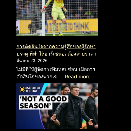
การตัดสินใจจากความรู้สึกของผู้รักษา
ประตู ที่ทำให้อาร์เซนอลต้องจ่ายราคา
มีนาคม 23, 2026
ไม่มีที่ให้ผู้จัดการทีมหลบซ่อน เมื่อการ
ตัดสินใจของพวกเข ...
Read more