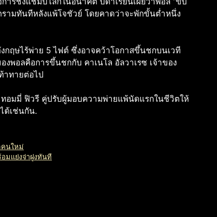
ป้าคือการชิงแชมป์โลกในอนาคต
บิดาเรียนเผยว่าพอล “ขับ
มทันทีหลังแพ้โจชัวย์ โดยคาดว่าจะพักขั้นต่ำหนึ่ง
อังกฤษไร้พ่าย 5 ไฟต์ ซึ่งอาจคว้าโอกาสขึ้นชกบนเวที
องพอลคือการขึ้นชกกับ คาเนโล อัลวาเรซ เจ้าของ
าท้าทายต่อไป
ทอมมี่ ฟิวรี คู่ปรับผู้มอบความพ่ายแพ้นัดแรกในชีวิตให้
ได้เช่นกัน.
ือคนใหม่
อมแย่งจ่าฝูงทันที