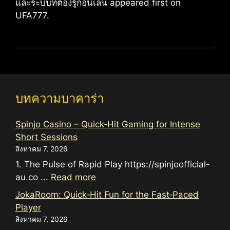
และระบบที่ต้องรู้ก่อนเล่น appeared first on
UFA777.
บทความบาคาร่า
Spinjo Casino – Quick‑Hit Gaming for Intense
Short Sessions
สิงหาคม 7, 2026
1. The Pulse of Rapid Play https://spinjoofficial-
au.co ...
Read more
JokaRoom: Quick‑Hit Fun for the Fast‑Paced
Player
สิงหาคม 7, 2026