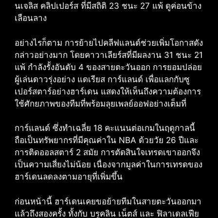
นเจลิส คลิปเปอร์ส ที่มีสถิติ 23 ชนะ 27 แพ้ ดูค่อนข้าง
เลือนลาง
อย่างไรก็ตาม การย้ายไปคลีฟแลนด์ช่วยเพิ่มโอกาสดัง
กล่าวอย่างมาก โดยคาวาเลียร์สที่มีผลงาน 31 ชนะ 21
แพ้ กำลังรั้งอันดับ 4 ของสายตะวันออก การยอมปล่อย
ผู้เล่นดาวรุ่งอย่าง แดเรียส การ์แลนด์ เพื่อแลกกับซู
เปอร์สตาร์อย่างฮาร์เดน แสดงให้เห็นถึงความต้องการ
ใช้ศักยภาพของทีมที่พร้อมลุยเพลย์ออฟอย่างเต็มที่
การ์แลนด์ ซึ่งทำเฉลี่ย 18 คะแนนต่อเกมในฤดูกาลนี้
ถือเป็นทรัพยากรที่มีคุณค่าใน NBA ด้วยวัย 26 ปีและ
การติดออลสตาร์ 2 สมัย การตัดสินใจเทรดเขาออกจึง
เป็นความเสี่ยงไม่น้อย เนื่องจากมูลค่าในการเทรดของ
ฮาร์เดนลดลงตามอายุที่เพิ่มขึ้น
ก่อนหน้านี้ ฮาร์เดนเคยขอย้ายทีมในสายตะวันออกมา
แล้วถึงสองครั้ง ทั้งกับ บรูคลิน เน็ตส์ และ ฟิลาเดลเฟีย