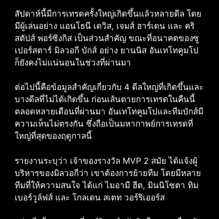
สัปดาห์นี้มีการเทรดครั้งใหญ่เกิดขึ้นแล้วหลายดีล โดย
มีผู้เล่นอย่าง แอนโธนี เดวิส, เจมส์ ฮาร์เดน และ คริ
สตัปส์ พอร์ซิงกิส เป็นส่วนสำคัญ ขณะที่อนาคตของซู
เปอร์สตาร์ มิลวอกี บักส์ อย่าง ยานนิส อันเทโทคูมโป
ก็ยังคงไม่แน่นอนในช่วงที่ผ่านมา
ต่อไปนี้คือข้อมูลสำคัญเกี่ยวกับ 4 ดีลใหญ่ที่เกิดขึ้นและ
บางดีลที่ไม่ได้เกิดขึ้น ก่อนเส้นตายการเทรดในคืนนี้
ตลอดหลายเดือนที่ผ่านมา อันเทโทคูมโปและทีมบักส์มี
ความเห็นไม่ตรงกัน ซึ่งถือเป็นมหากาพย์การเทรดที่
ใหญ่ที่สุดของฤดูกาลนี้
รายงานระบุว่า เจ้าของรางวัล MVP 2 สมัย ได้แจ้งผู้
บริหารของมิลวอกีว่า เขาต้องการย้ายทีม โดยมีหลาย
ทีมที่ให้ความสนใจ ได้แก่ ไมอามี ฮีต, มินนิโซตา ทิม
เบอร์วูล์ฟส์ และ โกลเดน สเตท วอร์ริเออร์ส