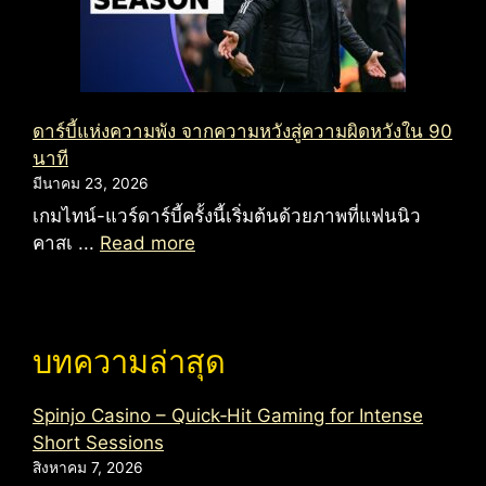
ดาร์บี้แห่งความพัง จากความหวังสู่ความผิดหวังใน 90
นาที
มีนาคม 23, 2026
เกมไทน์-แวร์ดาร์บี้ครั้งนี้เริ่มต้นด้วยภาพที่แฟนนิว
คาสเ ...
Read more
บทความล่าสุด
Spinjo Casino – Quick‑Hit Gaming for Intense
Short Sessions
สิงหาคม 7, 2026