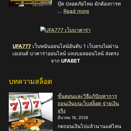
บุ๊ค ปลอดภัยไหม มักต้องการท
...
Read more
UFA777
เว็บพนันออนไลน์อันดับ 1 เว็บตรงไม่ผ่าน
เอเย่นต์ บาคาร่าออนไลน์ แทงบอลออนไลน์ ส่งตรง
จาก
UFABET
บทความสล็อต
ขั้นตอนและวิธีแก้ปัญหาการ
ถอนเงินบนเว็บสล็อต จ่ายเงิน
จริง
มีนาคม 18, 2026
กดถอนเงินไปแล้วนานแค่ไหน