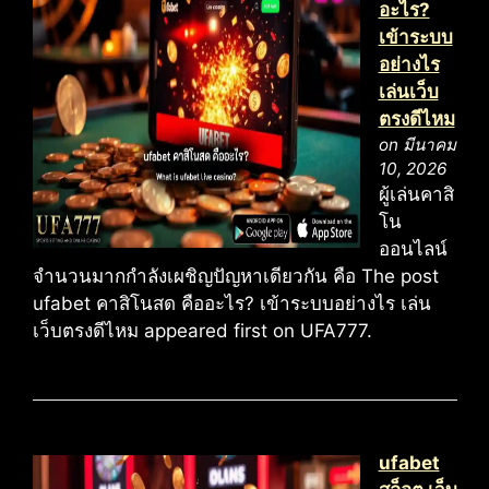
อะไร?
เข้าระบบ
อย่างไร
เล่นเว็บ
ตรงดีไหม
on มีนาคม
10, 2026
ผู้เล่นคาสิ
โน
ออนไลน์
จำนวนมากกำลังเผชิญปัญหาเดียวกัน คือ The post
ufabet คาสิโนสด คืออะไร? เข้าระบบอย่างไร เล่น
เว็บตรงดีไหม appeared first on UFA777.
ufabet