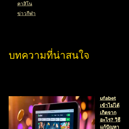
คาสิโน
ข่าวกีฬา
บทความที่น่าสนใจ
ufabet
เข้าไม่ได้
เกิดจาก
อะไร? วิธี
แก้ปัญหา