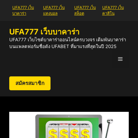
Skip
UFA777 เว็บ
UFA777 เว็บ
UFA777 เว็บ
UFA777 เว็บ
to
บาคาร่า
แทงบอล
สล็อต
คาสิโน
content
UFA777 เว็บบาคาร่า
UFA777 เว็บไซต์บาคาร่าออนไลน์ครบวงจร เดิมพันบาคาร่า
บนแพลตฟอร์มชื่อดัง UFABET ที่มาแรงที่สุดในปี 2025
Menu
สมัครสมาชิก