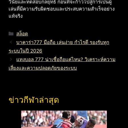
วินัยและทดสอบกลยุทธ์ ก่อนที่จะก้าวไปสู่การเป็นผู้
เล่นที่มีความรับผิดชอบและประสบความสำเร็จอย่าง
แท้จริง
Categories
สล็อต
บาคาร่า777 มือถือ เล่นง่าย กำไรดี รองรับทุก
ระบบในปี 2026
แทงบอล 777 น่าเชื่อถือแค่ไหน? วิเคราะห์ความ
เสี่ยงและความปลอดภัยของระบบ
ข่าวกีฬาล่าสุด