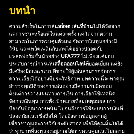
บทนำ
ความสำเร็จในการเล่น
สล็อต เล่นที่บ้าน
ไม่ได้วัดจาก
แค่การชนะหรือแพ้ในแต่ละครั้ง แต่วัดจากความ
สามารถในการควบคุมตัวเอง จัดการเงินทุนอย่างมี
วินัย และเพลิดเพลินกับเกมได้อย่างปลอดภัย
แพลตฟอร์มชั้นนำอย่าง
UFA777
ไม่เพียงแค่มอบ
ประสบการณ์การเล่น
สล็อตออนไลน์
ที่ยอดเยี่ยม แต่ยัง
มีเครื่องมือและระบบที่ช่วยให้ผู้เล่นสามารถจัดการ
ความเสี่ยงได้อย่างมีประสิทธิภาพ บทความนี้จะพาคุณ
สำรวจทุกมิติของการเล่นอย่างมีความรับผิดชอบ
ตั้งแต่การวางแผนทางการเงิน การเลือกใช้เทคนิค
จัดการเงินทุน การตั้งเป้าหมายที่สมเหตุสมผล การ
ป้องกันปัญหาการพนัน ไปจนถึงการใช้ระบบการเงินที่
ปลอดภัยและเชื่อถือได้ โดยอิงจากข้อมูลจากผู้
เชี่ยวชาญและการวิจัยระดับสากล เพื่อให้คุณมั่นใจได้
ว่าทุกบาทที่ลงทุนจะอยู่ภายใต้การควบคุมและไม่กลาย