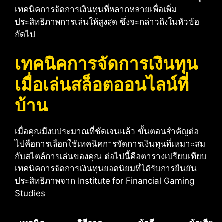
เทคนิคการจัดการเงินทุนที่หลากหลายเพื่อเพิ่ม
ประสิทธิภาพการเล่นให้สูงสุด ซึ่งจะกล่าวถึงในหัวข้อ
ถัดไป
เทคนิคการจัดการเงินทุน
เมื่อเล่นสล็อตออนไลน์ที่
บ้าน
เมื่อคุณมีงบประมาณที่ชัดเจนแล้ว ขั้นตอนสำคัญต่อ
ไปคือการเลือกใช้เทคนิคการจัดการเงินทุนที่เหมาะสม
กับสไตล์การเล่นของคุณ ต่อไปนี้คือตารางเปรียบเทียบ
เทคนิคการจัดการเงินทุนยอดนิยมที่ได้รับการยืนยัน
ประสิทธิภาพจาก Institute for Financial Gaming
Studies