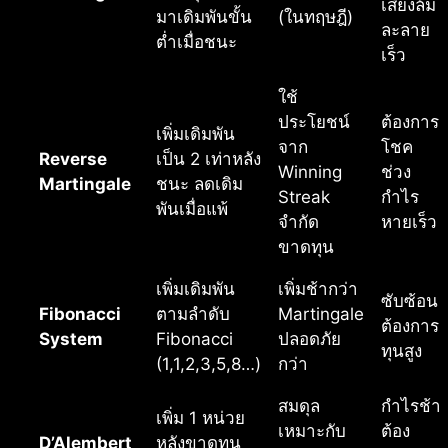
เสี่ยงล้ม
มาเดิมพันขั้น
(ในทฤษฎี)
ละลาย
ต่ำเมื่อชนะ
เร็ว
ใช้
ประโยชน์
ต้องการ
เพิ่มเดิมพัน
จาก
โชค
Reverse
เป็น 2 เท่าหลัง
Winning
ช่วง
Martingale
ชนะ ลดเดิม
Streak
กำไร
พันเมื่อแพ้
จำกัด
หายเร็ว
ขาดทุน
เพิ่มเดิมพัน
เพิ่มช้ากว่า
ซับซ้อน
Fibonacci
ตามลำดับ
Martingale
ต้องการ
System
Fibonacci
ปลอดภัย
ทุนสูง
(1,1,2,3,5,8…)
กว่า
สมดุล
กำไรช้า
เพิ่ม 1 หน่วย
เหมาะกับ
ต้อง
D’Alembert
หลังขาดทุน