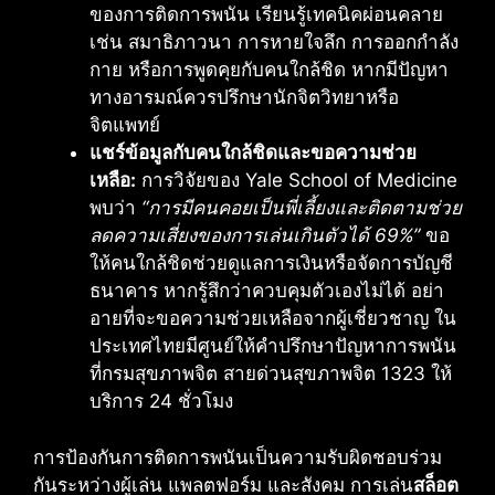
ของการติดการพนัน เรียนรู้เทคนิคผ่อนคลาย
เช่น สมาธิภาวนา การหายใจลึก การออกกำลัง
กาย หรือการพูดคุยกับคนใกล้ชิด หากมีปัญหา
ทางอารมณ์ควรปรึกษานักจิตวิทยาหรือ
จิตแพทย์
แชร์ข้อมูลกับคนใกล้ชิดและขอความช่วย
เหลือ:
การวิจัยของ Yale School of Medicine
พบว่า
“การมีคนคอยเป็นพี่เลี้ยงและติดตามช่วย
ลดความเสี่ยงของการเล่นเกินตัวได้ 69%”
ขอ
ให้คนใกล้ชิดช่วยดูแลการเงินหรือจัดการบัญชี
ธนาคาร หากรู้สึกว่าควบคุมตัวเองไม่ได้ อย่า
อายที่จะขอความช่วยเหลือจากผู้เชี่ยวชาญ ใน
ประเทศไทยมีศูนย์ให้คำปรึกษาปัญหาการพนัน
ที่กรมสุขภาพจิต สายด่วนสุขภาพจิต 1323 ให้
บริการ 24 ชั่วโมง
การป้องกันการติดการพนันเป็นความรับผิดชอบร่วม
กันระหว่างผู้เล่น แพลตฟอร์ม และสังคม การเล่น
สล็อต