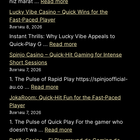
niż marat ...
Read more
Lucky Vibe Casino – Quick Wins for the
Fast‑Paced Player
สิงหาคม 8, 2026
Instant Thrills: Why Lucky Vibe Appeals to
Quick‑Play G ...
Read more
Spinjo Casino – Quick‑Hit Gaming for Intense
Short Sessions
สิงหาคม 7, 2026
1. The Pulse of Rapid Play https://spinjoofficial-
au.co ...
Read more
JokaRoom: Quick‑Hit Fun for the Fast‑Paced
Player
สิงหาคม 7, 2026
1. The Pulse of Quick Play For the gamer who
doesn’t wa ...
Read more