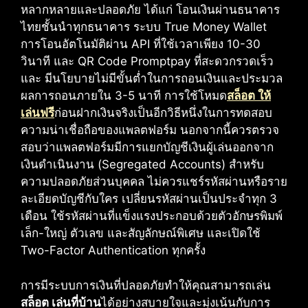
หลากหลายและปลอดภัย ได้แก่ โอนเงินผ่านธนาคาร
ไทยชั้นนำทุกธนาคาร ระบบ True Money Wallet
การโอนอัตโนมัติผ่าน API ที่ใช้เวลาเพียง 10-30
วินาที และ QR Code Promptpay ที่สะดวกรวดเร็ว
และ มีนโยบายไม่มีขั้นต่ำในการถอนเงินและประมวล
ผลการถอนภายใน 3-5 นาที การใช้โหมด
สล็อต ให้
เล่นฟรี
ก่อนฝากเงินจริงเป็นอีกวิธีหนึ่งในการทดสอบ
ความน่าเชื่อถือของแพลตฟอร์ม นอกจากนี้ควรตรวจ
สอบว่าแพลตฟอร์มมีการแยกบัญชีเงินผู้เล่นออกจาก
เงินดำเนินงาน (Segregated Accounts) สำหรับ
ความปลอดภัยส่วนบุคคล ไม่ควรแชร์รหัสผ่านหรือราย
ละเอียดบัญชีกับใคร เปลี่ยนรหัสผ่านเป็นประจำทุก 3
เดือน ใช้รหัสผ่านที่แข็งแรงประกอบด้วยตัวอักษรพิมพ์
เล็ก-ใหญ่ ตัวเลข และสัญลักษณ์พิเศษ และเปิดใช้
Two-Factor Authentication ทุกครั้ง
การมีระบบการเงินที่ปลอดภัยทำให้คุณสามารถเล่น
สล็อต เล่นที่บ้าน
ได้อย่างสบายใจและมุ่งเน้นกับการ