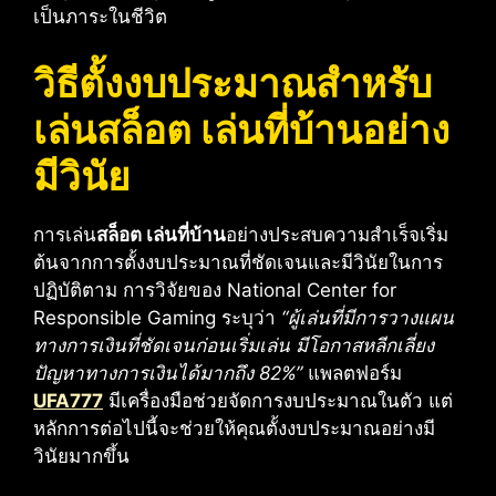
เป็นภาระในชีวิต
วิธีตั้งงบประมาณสำหรับ
เล่นสล็อต เล่นที่บ้านอย่าง
มีวินัย
การเล่น
สล็อต เล่นที่บ้าน
อย่างประสบความสำเร็จเริ่ม
ต้นจากการตั้งงบประมาณที่ชัดเจนและมีวินัยในการ
ปฏิบัติตาม การวิจัยของ National Center for
Responsible Gaming ระบุว่า
“ผู้เล่นที่มีการวางแผน
ทางการเงินที่ชัดเจนก่อนเริ่มเล่น มีโอกาสหลีกเลี่ยง
ปัญหาทางการเงินได้มากถึง 82%”
แพลตฟอร์ม
UFA777
มีเครื่องมือช่วยจัดการงบประมาณในตัว แต่
หลักการต่อไปนี้จะช่วยให้คุณตั้งงบประมาณอย่างมี
วินัยมากขึ้น