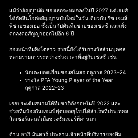
แม้ว่าสัญญาเดิมของเธอจะหมดลงในปี 2027 แต่เจมส์
ได้ตัดสินใจต่อสัญญาฉบับใหม่ในวันเดียวกับ รีซ เจมส์
พี่ชายของเธอ ซึ่งเป็นกัปตันทีมชายของเชลซี และเพิ่ง
ตกลงต่อสัญญาออกไปอีก 6 ปี
กองหน้าทีมสิงโตสาว รายนี้ยังได้รับรางวัลส่วนบุคคล
หลายรายการระหว่างช่วงเวลาที่อยู่กับเชลซี เช่น
นักเตะยอดเยี่ยมของสโมสร ฤดูกาล 2023–24
รางวัล PFA Young Player of the Year
ฤดูกาล 2022–23
เธอประเดิมสนามให้ทีมชาติอังกฤษในปี 2022 และ
ช่วยทีมป้องกันแชมป์ฟุตบอลยุโรปได้สำเร็จที่ประเทศส
วิตเซอร์แลนด์เมื่อช่วงซัมเมอร์ที่ผ่านมา
ด้าน อากิ มันดาร์ ประธานเจ้าหน้าที่บริหารของทีม