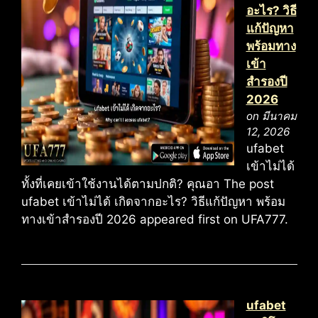
อะไร? วิธี
แก้ปัญหา
พร้อมทาง
เข้า
สำรองปี
2026
on มีนาคม
12, 2026
ufabet
เข้าไม่ได้
ทั้งที่เคยเข้าใช้งานได้ตามปกติ? คุณอา The post
ufabet เข้าไม่ได้ เกิดจากอะไร? วิธีแก้ปัญหา พร้อม
ทางเข้าสำรองปี 2026 appeared first on UFA777.
ufabet