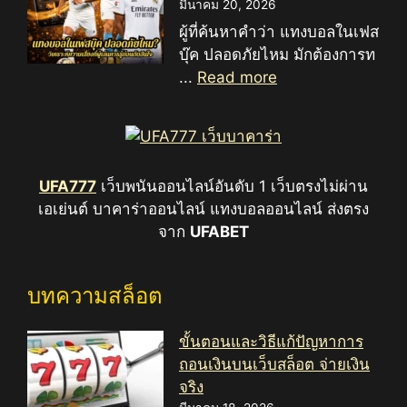
มีนาคม 20, 2026
ผู้ที่ค้นหาคำว่า แทงบอลในเฟส
บุ๊ค ปลอดภัยไหม มักต้องการท
...
Read more
UFA777
เว็บพนันออนไลน์อันดับ 1 เว็บตรงไม่ผ่าน
เอเย่นต์ บาคาร่าออนไลน์ แทงบอลออนไลน์ ส่งตรง
จาก
UFABET
บทความสล็อต
ขั้นตอนและวิธีแก้ปัญหาการ
ถอนเงินบนเว็บสล็อต จ่ายเงิน
จริง