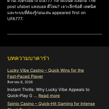
ผ่านเว็บตรงอย่าง ufa777 กลายเป็นตัวเลือกอ The
post ufabet แทงบอล ดีไหม? เจาะลึกข้อดี เทคนิค
และระบบที่ต้องรู้ก่อนเล่น appeared first on
UFA777.
บทความบาคาร่า
Lucky Vibe Casino – Quick Wins for the
Fast‑Paced Player
สิงหาคม 8, 2026
Instant Thrills: Why Lucky Vibe Appeals to
Quick‑Play G ...
Read more
Spinjo Casino – Quick‑Hit Gaming for Intense