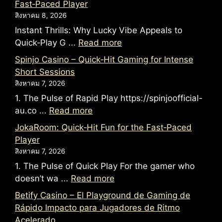
Fast‑Paced Player
สิงหาคม 8, 2026
Instant Thrills: Why Lucky Vibe Appeals to
Quick‑Play G ...
Read more
Spinjo Casino – Quick‑Hit Gaming for Intense
Short Sessions
สิงหาคม 7, 2026
1. The Pulse of Rapid Play https://spinjoofficial-
au.co ...
Read more
JokaRoom: Quick‑Hit Fun for the Fast‑Paced
Player
สิงหาคม 7, 2026
1. The Pulse of Quick Play For the gamer who
doesn’t wa ...
Read more
Betify Casino – El Playground de Gaming de
Rápido Impacto para Jugadores de Ritmo
Acelerado