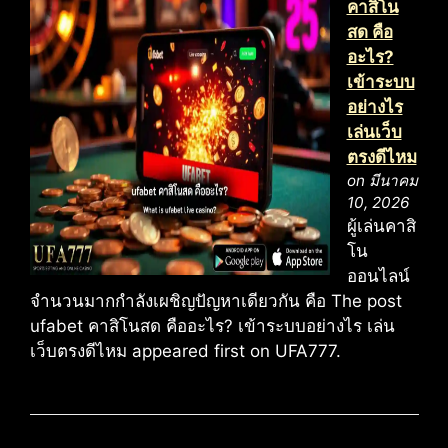
คาสิโน
สด คือ
อะไร?
เข้าระบบ
อย่างไร
เล่นเว็บ
ตรงดีไหม
on มีนาคม
10, 2026
ผู้เล่นคาสิ
โน
ออนไลน์
จำนวนมากกำลังเผชิญปัญหาเดียวกัน คือ The post
ufabet คาสิโนสด คืออะไร? เข้าระบบอย่างไร เล่น
เว็บตรงดีไหม appeared first on UFA777.