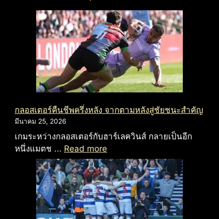
กลอสเตอร์คืนชีพครึ่งหลัง จากตามหลังสู่ชัยชนะสำคัญ
มีนาคม 25, 2026
เกมระหว่างกลอสเตอร์กับฮาร์เลควินส์ กลายเป็นอีก
หนึ่งแมตช ...
Read more