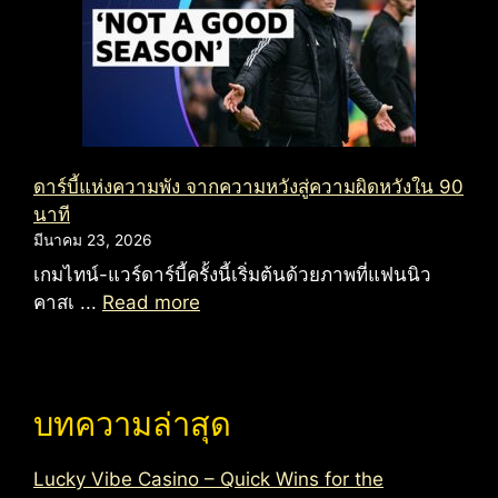
ดาร์บี้แห่งความพัง จากความหวังสู่ความผิดหวังใน 90
นาที
มีนาคม 23, 2026
เกมไทน์-แวร์ดาร์บี้ครั้งนี้เริ่มต้นด้วยภาพที่แฟนนิว
คาสเ ...
Read more
บทความล่าสุด
Lucky Vibe Casino – Quick Wins for the