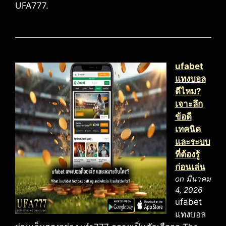
UFA777.
ufabet
แทงบอล
ดีไหม?
เจาะลึก
ข้อดี
เทคนิค
และระบบ
ที่ต้องรู้
ก่อนเล่น
on มีนาคม
4, 2026
ufabet
แทงบอล