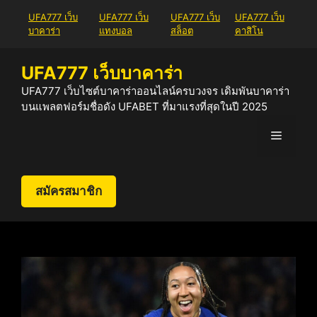
Skip
UFA777 เว็บ
UFA777 เว็บ
UFA777 เว็บ
UFA777 เว็บ
to
บาคาร่า
แทงบอล
สล็อต
คาสิโน
content
UFA777 เว็บบาคาร่า
UFA777 เว็บไซต์บาคาร่าออนไลน์ครบวงจร เดิมพันบาคาร่า
บนแพลตฟอร์มชื่อดัง UFABET ที่มาแรงที่สุดในปี 2025
Menu
สมัครสมาชิก