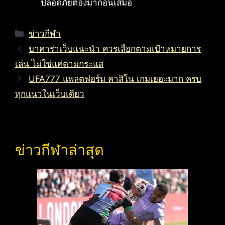
ปลอดภัยต้องมาก่อนเสมอ
Categories
ข่าวกีฬา
บาคาร่าเว็บแนะนำ ควรเลือกตามเป้าหมายการ
เล่น ไม่ใช่แค่ตามกระแส
UFA777 แพลตฟอร์ม คาสิโน เกมเยอะมาก ครบ
ทุกแนวในเว็บเดียว
ข่าวกีฬาล่าสุด