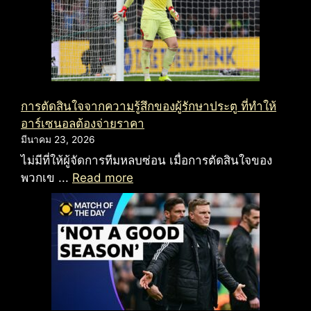
การตัดสินใจจากความรู้สึกของผู้รักษาประตู ที่ทำให้
อาร์เซนอลต้องจ่ายราคา
มีนาคม 23, 2026
ไม่มีที่ให้ผู้จัดการทีมหลบซ่อน เมื่อการตัดสินใจของ
พวกเข ...
Read more