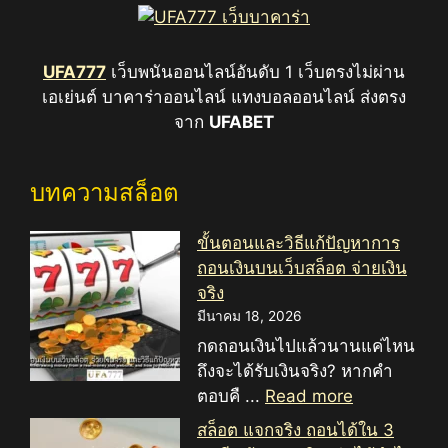
UFA777
เว็บพนันออนไลน์อันดับ 1 เว็บตรงไม่ผ่าน
เอเย่นต์ บาคาร่าออนไลน์ แทงบอลออนไลน์ ส่งตรง
จาก
UFABET
บทความสล็อต
ขั้นตอนและวิธีแก้ปัญหาการ
ถอนเงินบนเว็บสล็อต จ่ายเงิน
จริง
มีนาคม 18, 2026
กดถอนเงินไปแล้วนานแค่ไหน
ถึงจะได้รับเงินจริง? หากคำ
ตอบคื ...
Read more
สล็อต แจกจริง ถอนได้ใน 3