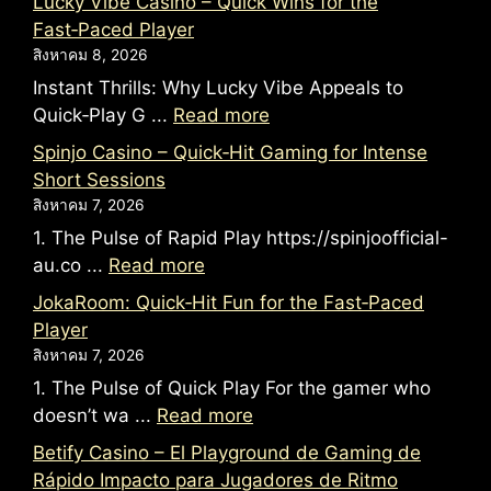
Lucky Vibe Casino – Quick Wins for the
Fast‑Paced Player
สิงหาคม 8, 2026
Instant Thrills: Why Lucky Vibe Appeals to
Quick‑Play G ...
Read more
Spinjo Casino – Quick‑Hit Gaming for Intense
Short Sessions
สิงหาคม 7, 2026
1. The Pulse of Rapid Play https://spinjoofficial-
au.co ...
Read more
JokaRoom: Quick‑Hit Fun for the Fast‑Paced
Player
สิงหาคม 7, 2026
1. The Pulse of Quick Play For the gamer who
doesn’t wa ...
Read more
Betify Casino – El Playground de Gaming de
Rápido Impacto para Jugadores de Ritmo