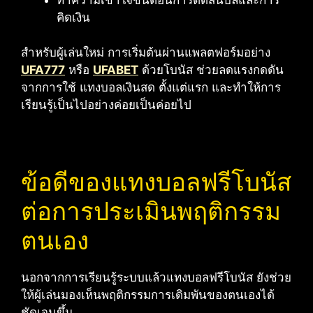
คิดเงิน
สำหรับผู้เล่นใหม่ การเริ่มต้นผ่านแพลตฟอร์มอย่าง
UFA777
หรือ
UFABET
ด้วยโบนัส ช่วยลดแรงกดดัน
จากการใช้
แทงบอลเงินสด
ตั้งแต่แรก และทำให้การ
เรียนรู้เป็นไปอย่างค่อยเป็นค่อยไป
ข้อดีของแทงบอลฟรีโบนัส
ต่อการประเมินพฤติกรรม
ตนเอง
นอกจากการเรียนรู้ระบบแล้ว
แทงบอลฟรีโบนัส
ยังช่วย
ให้ผู้เล่นมองเห็นพฤติกรรมการเดิมพันของตนเองได้
ชัดเจนขึ้น