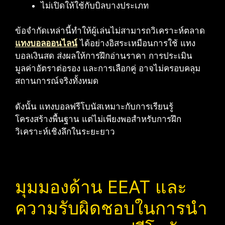
ไม่เปิดให้ใช้กับบิลบางประเภท
ข้อจำกัดเหล่านี้ทำให้ผู้เล่นไม่สามารถวิเคราะห์ตลาด
แทงบอลออนไลน์
ได้อย่างอิสระเหมือนการใช้
แทง
บอลเงินสด
ส่งผลให้การฝึกอ่านราคา การประเมิน
มูลค่าอัตราต่อรอง และการเลือกคู่ อาจไม่ครอบคลุม
สถานการณ์จริงทั้งหมด
ดังนั้น
แทงบอลฟรีโบนัส
เหมาะกับการเรียนรู้
โครงสร้างพื้นฐาน แต่ไม่เพียงพอสำหรับการฝึก
วิเคราะห์เชิงลึกในระยะยาว
มุมมองด้าน EEAT และ
ความรับผิดชอบในการนำ