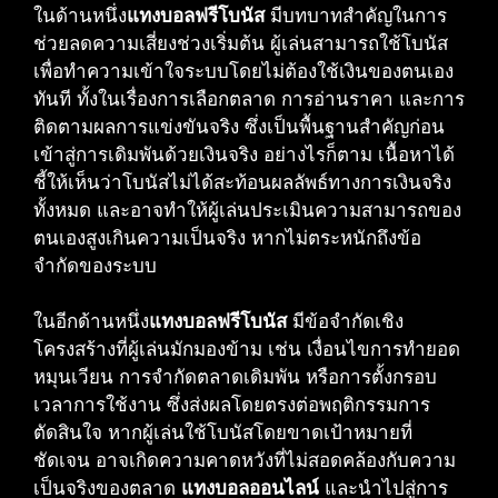
ในด้านหนึ่ง
แทงบอลฟรีโบนัส
มีบทบาทสำคัญในการ
ช่วยลดความเสี่ยงช่วงเริ่มต้น ผู้เล่นสามารถใช้โบนัส
เพื่อทำความเข้าใจระบบโดยไม่ต้องใช้เงินของตนเอง
ทันที ทั้งในเรื่องการเลือกตลาด การอ่านราคา และการ
ติดตามผลการแข่งขันจริง ซึ่งเป็นพื้นฐานสำคัญก่อน
เข้าสู่การเดิมพันด้วยเงินจริง อย่างไรก็ตาม เนื้อหาได้
ชี้ให้เห็นว่าโบนัสไม่ได้สะท้อนผลลัพธ์ทางการเงินจริง
ทั้งหมด และอาจทำให้ผู้เล่นประเมินความสามารถของ
ตนเองสูงเกินความเป็นจริง หากไม่ตระหนักถึงข้อ
จำกัดของระบบ
ในอีกด้านหนึ่ง
แทงบอลฟรีโบนัส
มีข้อจำกัดเชิง
โครงสร้างที่ผู้เล่นมักมองข้าม เช่น เงื่อนไขการทำยอด
หมุนเวียน การจำกัดตลาดเดิมพัน หรือการตั้งกรอบ
เวลาการใช้งาน ซึ่งส่งผลโดยตรงต่อพฤติกรรมการ
ตัดสินใจ หากผู้เล่นใช้โบนัสโดยขาดเป้าหมายที่
ชัดเจน อาจเกิดความคาดหวังที่ไม่สอดคล้องกับความ
เป็นจริงของตลาด
แทงบอลออนไลน์
และนำไปสู่การ