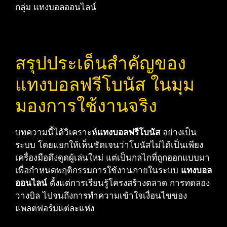
กลุ่ม แทงบอลออนไลน์
สรุปประเด็นสำคัญของ
แทงบอลฟรีโบนัส ในมุม
มองการใช้งานจริง
บทความนี้ได้วิเคราะห์
แทงบอลฟรีโบนัส
อย่างเป็น
ระบบ โดยแยกให้เห็นชัดเจนว่าโบนัสไม่ได้เป็นเพียง
เครื่องมือดึงดูดผู้เล่นใหม่ แต่เป็นกลไกที่ถูกออกแบบมา
เพื่อกำหนดพฤติกรรมการใช้งานภายในระบบ
แทงบอล
ออนไลน์
ตั้งแต่การเรียนรู้โครงสร้างตลาด การทดลอง
วางบิล ไปจนถึงการทำความเข้าใจเงื่อนไขของ
แพลตฟอร์มแต่ละแห่ง