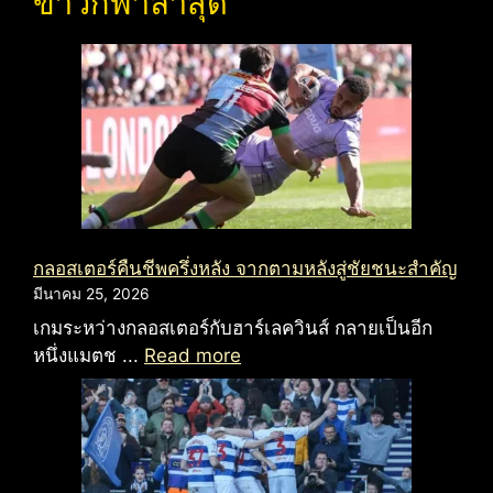
ข่าวกีฬาล่าสุด
กลอสเตอร์คืนชีพครึ่งหลัง จากตามหลังสู่ชัยชนะสำคัญ
มีนาคม 25, 2026
เกมระหว่างกลอสเตอร์กับฮาร์เลควินส์ กลายเป็นอีก
หนึ่งแมตช ...
Read more