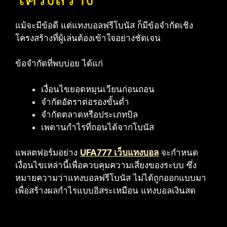
แม้จะมีข้อดี แต่
แทงบอลฟรีโบนัส
ก็มีข้อจำกัดเชิง
โครงสร้างที่ผู้เล่นต้องเข้าใจอย่างชัดเจน
ข้อจำกัดที่พบบ่อย ได้แก่
เงื่อนไขยอดหมุนเวียนก่อนถอน
จำกัดอัตราต่อรองขั้นต่ำ
จำกัดตลาดหรือประเภทบิล
เพดานกำไรที่ถอนได้จากโบนัส
แพลตฟอร์มอย่าง
UFA777 เว็บแทงบอล
จะกำหนด
เงื่อนไขเหล่านี้เพื่อควบคุมความเสี่ยงของระบบ ซึ่ง
หมายความว่า
แทงบอลฟรีโบนัส
ไม่ได้ถูกออกแบบมา
เพื่อสร้างผลกำไรแบบอิสระเหมือน
แทงบอลเงินสด