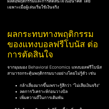
ผลต่อพฤติกรรมและการตัดสินใจในอนาคต โดย
เฉพาะเมื่อผู้เล่นเริ่มใช้เงินจริง
ผลกระทบทางพฤติกรรม
ของแทงบอลฟรีโบนัส ต่อ
การตัดสินใจ
จากมุมมอง Behavioral Economics
แทงบอลฟรีโบนัส
สามารถกระตุ้นพฤติกรรมบางอย่างโดยไม่รู้ตัว เช่น
กล้าเสี่ยงมากขึ้นเพราะรู้สึกว่า “ไม่เสียเงินจริง”
ลดการวิเคราะห์ก่อนวางบิล
เพิ่มความถี่ในการเดิมพัน