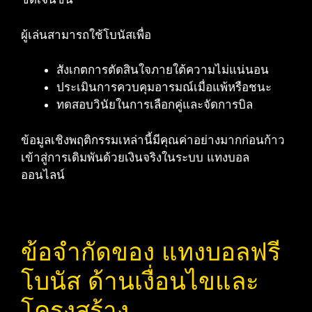
ผู้เล่นสามารถใช้โบนัสเพื่อ
สังเกตการตัดสินใจภายใต้ความไม่แน่นอน
ประเมินการควบคุมอารมณ์เมื่อแพ้หรือชนะ
ทดสอบวินัยในการเลือกคู่และจัดการบิล
ข้อมูลเชิงพฤติกรรมเหล่านี้มีคุณค่าอย่างมากก่อนก้าว
เข้าสู่การเดิมพันด้วยเงินจริงในระบบ แทงบอล
ออนไลน์
ข้อจำกัดของ แทงบอลฟรี
โบนัส ด้านเงื่อนไขและ
โครงสร้าง