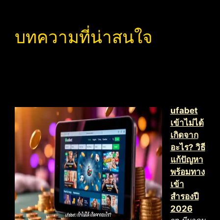
บทความที่น่าสนใจ
ufabet
เข้าไม่ได้
เกิดจาก
อะไร? วิธี
แก้ปัญหา
พร้อมทาง
เข้า
สำรองปี
2026