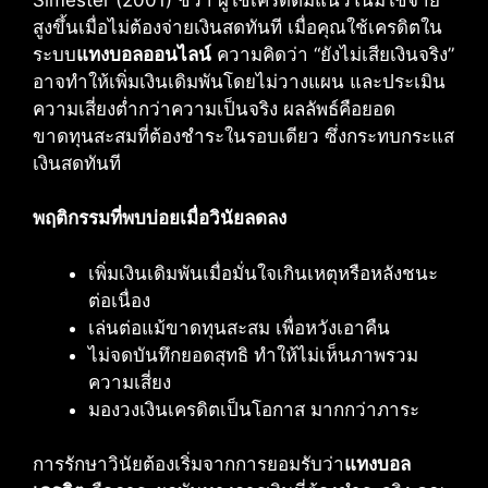
สูงขึ้นเมื่อไม่ต้องจ่ายเงินสดทันที เมื่อคุณใช้เครดิตใน
ระบบ
แทงบอลออนไลน์
ความคิดว่า “ยังไม่เสียเงินจริง”
อาจทำให้เพิ่มเงินเดิมพันโดยไม่วางแผน และประเมิน
ความเสี่ยงต่ำกว่าความเป็นจริง ผลลัพธ์คือยอด
ขาดทุนสะสมที่ต้องชำระในรอบเดียว ซึ่งกระทบกระแส
เงินสดทันที
พฤติกรรมที่พบบ่อยเมื่อวินัยลดลง
เพิ่มเงินเดิมพันเมื่อมั่นใจเกินเหตุหรือหลังชนะ
ต่อเนื่อง
เล่นต่อแม้ขาดทุนสะสม เพื่อหวังเอาคืน
ไม่จดบันทึกยอดสุทธิ ทำให้ไม่เห็นภาพรวม
ความเสี่ยง
มองวงเงินเครดิตเป็นโอกาส มากกว่าภาระ
การรักษาวินัยต้องเริ่มจากการยอมรับว่า
แทงบอล