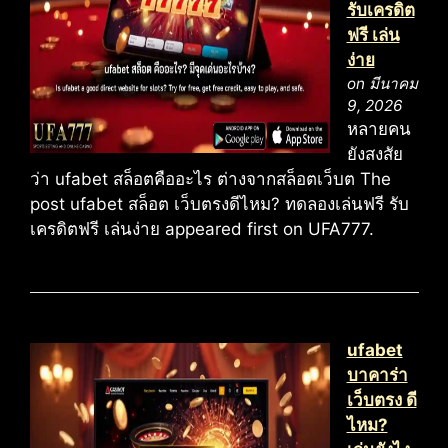
รับเครดิต
ฟรี เล่น
ง่าย
on มีนาคม
9, 2026
หลายคน
ยังสงสัย
ว่า ufabet สล็อตคืออะไร ต่างจากสล็อตเว็บต The
post ufabet สล็อต เว็บตรงดีไหม? ทดลองเล่นฟรี รับ
เครดิตฟรี เล่นง่าย appeared first on UFA777.
ufabet
บาคาร่า
เว็บตรง ดี
ไหม?