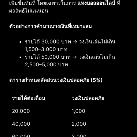
เพิ่มขึ้นทันที โดยเฉพาะในการ
แทงบอลออนไลน์
ที่
ผลลัพธ์ไม่แน่นอน
ตัวอย่างการคำนวณวงเงินที่เหมาะสม
รายได้ 30,000 บาท → วงเงินเล่นไม่เกิน
1,500–3,000 บาท
รายได้ 50,000 บาท → วงเงินเล่นไม่เกิน
2,500–5,000 บาท
ตารางกำหนดสัดส่วนวงเงินปลอดภัย (5%)
รายได้ต่อเดือน
วงเงินปลอดภัย
20,000
1,000
40,000
2,000
60,000
3,000