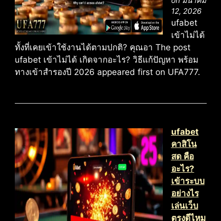
on มีนาคม
12, 2026
ufabet
เข้าไม่ได้
ทั้งที่เคยเข้าใช้งานได้ตามปกติ? คุณอา The post
ufabet เข้าไม่ได้ เกิดจากอะไร? วิธีแก้ปัญหา พร้อม
ทางเข้าสำรองปี 2026 appeared first on UFA777.
ufabet
คาสิโน
สด คือ
อะไร?
เข้าระบบ
อย่างไร
เล่นเว็บ
ตรงดีไหม