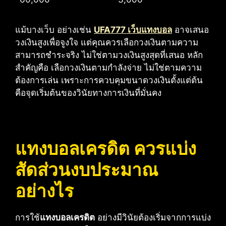
แม้บางเว็บ อย่างเช่น
UFA777 เว็บแทงบอล
อาจเสนอ
วงเงินสูงเพื่อจูงใจ แต่คุณควรเลือกวงเงินตามความ
สามารถชำระจริง ไม่ใช่ตามวงเงินสูงสุดที่เสนอ หลัก
สำคัญคือ เลือกวงเงินตามกำลังจ่าย ไม่ใช่ตามความ
ต้องการเล่น เพราะการควบคุมขนาดวงเงินตั้งแต่ต้น
คือจุดเริ่มต้นของวินัยทางการเงินที่มั่นคง
แทงบอลเครดิต ควรแบ่ง
สัดส่วนงบประมาณ
อย่างไร
การใช้
แทงบอลเครดิต
อย่างมีวินัยต้องเริ่มจากการแบ่ง