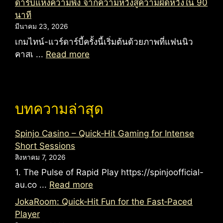
ดาร์บี้แห่งความพัง จากความหวังสู่ความผิดหวังใน 90
นาที
มีนาคม 23, 2026
เกมไทน์-แวร์ดาร์บี้ครั้งนี้เริ่มต้นด้วยภาพที่แฟนนิว
คาสเ ...
Read more
บทความล่าสุด
Spinjo Casino – Quick‑Hit Gaming for Intense
Short Sessions
สิงหาคม 7, 2026
1. The Pulse of Rapid Play https://spinjoofficial-
au.co ...
Read more
JokaRoom: Quick‑Hit Fun for the Fast‑Paced
Player