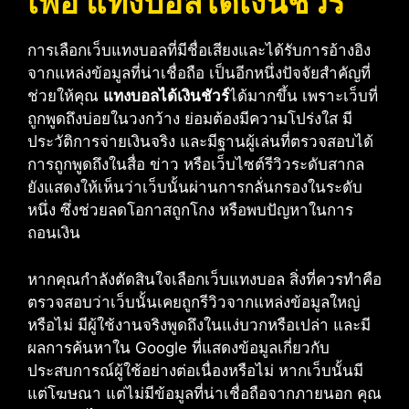
เพื่อ แทงบอลได้เงินชัวร์
การเลือกเว็บแทงบอลที่มีชื่อเสียงและได้รับการอ้างอิง
จากแหล่งข้อมูลที่น่าเชื่อถือ เป็นอีกหนึ่งปัจจัยสำคัญที่
ช่วยให้คุณ
แทงบอลได้เงินชัวร์
ได้มากขึ้น เพราะเว็บที่
ถูกพูดถึงบ่อยในวงกว้าง ย่อมต้องมีความโปร่งใส มี
ประวัติการจ่ายเงินจริง และมีฐานผู้เล่นที่ตรวจสอบได้
การถูกพูดถึงในสื่อ ข่าว หรือเว็บไซต์รีวิวระดับสากล
ยังแสดงให้เห็นว่าเว็บนั้นผ่านการกลั่นกรองในระดับ
หนึ่ง ซึ่งช่วยลดโอกาสถูกโกง หรือพบปัญหาในการ
ถอนเงิน
หากคุณกำลังตัดสินใจเลือกเว็บแทงบอล สิ่งที่ควรทำคือ
ตรวจสอบว่าเว็บนั้นเคยถูกรีวิวจากแหล่งข้อมูลใหญ่
หรือไม่ มีผู้ใช้งานจริงพูดถึงในแง่บวกหรือเปล่า และมี
ผลการค้นหาใน Google ที่แสดงข้อมูลเกี่ยวกับ
ประสบการณ์ผู้ใช้อย่างต่อเนื่องหรือไม่ หากเว็บนั้นมี
แต่โฆษณา แต่ไม่มีข้อมูลที่น่าเชื่อถือจากภายนอก คุณ