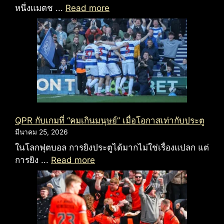
หนึ่งแมตช ...
Read more
QPR กับเกมที่ “คมเกินมนุษย์” เมื่อโอกาสเท่ากับประตู
มีนาคม 25, 2026
ในโลกฟุตบอล การยิงประตูได้มากไม่ใช่เรื่องแปลก แต่
การยิง ...
Read more