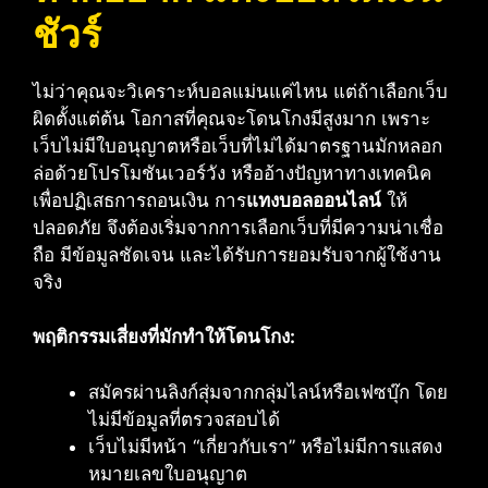
ชัวร์
ไม่ว่าคุณจะวิเคราะห์บอลแม่นแค่ไหน แต่ถ้าเลือกเว็บ
ผิดตั้งแต่ต้น โอกาสที่คุณจะโดนโกงมีสูงมาก เพราะ
เว็บไม่มีใบอนุญาตหรือเว็บที่ไม่ได้มาตรฐานมักหลอก
ล่อด้วยโปรโมชันเวอร์วัง หรืออ้างปัญหาทางเทคนิค
เพื่อปฏิเสธการถอนเงิน การ
แทงบอลออนไลน์
ให้
ปลอดภัย จึงต้องเริ่มจากการเลือกเว็บที่มีความน่าเชื่อ
ถือ มีข้อมูลชัดเจน และได้รับการยอมรับจากผู้ใช้งาน
จริง
พฤติกรรมเสี่ยงที่มักทำให้โดนโกง:
สมัครผ่านลิงก์สุ่มจากกลุ่มไลน์หรือเฟซบุ๊ก โดย
ไม่มีข้อมูลที่ตรวจสอบได้
เว็บไม่มีหน้า “เกี่ยวกับเรา” หรือไม่มีการแสดง
หมายเลขใบอนุญาต