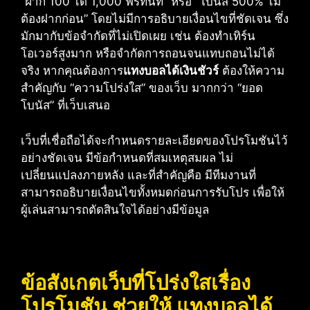
“ฝาก 100 ได้ 1,000 ฟรีทันที” หรือ “โบนัส 500% ไม่
ต้องฝากก่อน” โดยไม่มีการอธิบายเงื่อนไขที่ชัดเจน ซึ่ง
มักมากับข้อจำกัดที่ไม่เปิดเผย เช่น ต้องทำเทิร์น
โอเวอร์สูงมาก หรือจำกัดการถอนจนแทบถอนไม่ได้
จริง หากคุณต้องการ
แทงบอลได้เงินชัวร์
ต้องให้ความ
สำคัญกับ “ความโปร่งใส” ของเว็บ มากกว่า “ยอด
โบนัส” ที่เว็บเสนอ
เว็บที่เชื่อถือได้จะกำหนดรายละเอียดของโปรโมชันไว้
อย่างชัดเจน มีข้อกำหนดที่สมเหตุสมผล ไม่
เปลี่ยนแปลงภายหลัง และที่สำคัญคือ มีทีมงานที่
สามารถอธิบายเงื่อนไขทั้งหมดก่อนการรับโปร เพื่อให้
ผู้เล่นสามารถตัดสินใจได้อย่างมีข้อมูล
ข้อสังเกตเว็บที่โปร่งใสเรื่อง
โปรโมชัน ช่วยให้ แทงบอลได้