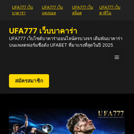
Skip
UFA777 เว็บ
UFA777 เว็บ
UFA777 เว็บ
UFA777 เว็บ
to
บาคาร่า
แทงบอล
สล็อต
คาสิโน
content
UFA777 เว็บบาคาร่า
UFA777 เว็บไซต์บาคาร่าออนไลน์ครบวงจร เดิมพันบาคาร่า
บนแพลตฟอร์มชื่อดัง UFABET ที่มาแรงที่สุดในปี 2025
Menu
สมัครสมาชิก