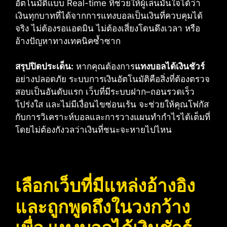
อัตโนมัติแบบ Real-time ที่ช่วยให้ผู้เล่นมั่นใจได้ว่า
เงินทุกบาทที่ได้จากการแทงบอลเป็นเงินที่ควบคุมได้
จริง ไม่ต้องรอแอดมิน ไม่ต้องเสี่ยงโดนดึงเวลา หรือ
อ้างปัญหาทางเทคนิคซ้ำซาก
สรุปปิดประเด็น:
หากคุณต้องการ
แทงบอลได้เงินชัวร์
อย่างปลอดภัย ระบบการเงินอัตโนมัติคือสิ่งที่ต้องตรวจ
สอบเป็นอันดับแรก เว็บที่มีระบบฝาก–ถอนรวดเร็ว
โปร่งใส และไม่มีเงื่อนไขซ่อนเร้น จะช่วยให้คุณโฟกัส
กับการวิเคราะห์บอลและการวางแผนทำกำไรได้เต็มที่
โดยไม่ต้องกังวลว่าเงินที่ชนะจะหายไปไหน
เลือกเว็บที่มีแหล่งอ้างอิง
และถูกพูดถึงในวงกว้าง