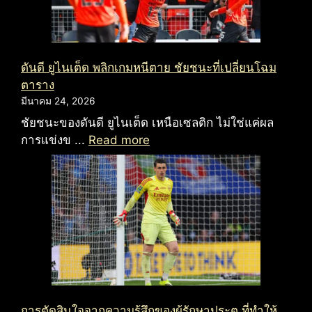
ดันดี ยูไนเต็ด พลิกเกมหนีตาย ชัยชนะที่เปลี่ยนโฉม
ตาราง
มีนาคม 24, 2026
ชัยชนะของดันดี ยูไนเต็ด เหนือเซลติก ไม่ใช่แค่ผล
การแข่งข ...
Read more
การตัดสินใจจากความรู้สึกของผู้รักษาประตู ที่ทำให้