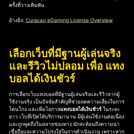
ครั้งที่วางเดิมพัน
อ้างอิง:
Curacao eGaming License Overview
เลือกเว็บที่มีฐานผู้เล่นจริง
และรีวิวไม่ปลอม เพื่อ แทง
บอลได้เงินชัวร์
การเลือกเว็บแทงบอลที่มีฐานผู้เล่นจริงและรีวิวจากผู้
ใช้งานจริง เป็นปัจจัยสำคัญที่ช่วยลดความเสี่ยงในการ
โดนโกง และเพิ่มโอกาส
แทงบอลได้เงินชัวร์
ในระยะ
ยาว เว็บที่เปิดให้บริการมานาน มีผู้เล่นใช้งานต่อเนื่อง
และถูกพูดถึงในหลายช่องทาง มักสะท้อนถึงความน่า
เชื่อถือและความโปร่งใสในการดำเนินงาน เพราะหาก