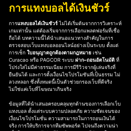
การแทงบอลได้เงินชัวร์
การ
แทงบอลได้เงินชัวร์
ไม่ได้เริ่มต้นจากการวิเคราะห์
เกมเท่านั้น แต่ต้องเริ่มจากการเลือกแพลตฟอร์มที่เชื่อ
ถือได้ บทความนี้ได้นำเสนอแนวทางสำคัญในการ
ตรวจสอบเว็บแทงบอลออนไลน์อย่างเป็นระบบ ตั้งแต่
การเช็ก
ใบอนุญาตถูกต้องตามกฎหมาย
เช่น
Curacao หรือ PAGCOR ระบบ
ฝาก–ถอนอัตโนมัติ
ที่
โปร่งใสไม่มีค่าธรรมเนียม การมีรีวิวจากผู้เล่นจริงที่
ยืนยันได้ และการตั้งเงื่อนไขโปรโมชันที่เป็นธรรม ไม่
ลวงหลอก ซึ่งทั้งหมดนี้เป็นตัวช่วยกรองเว็บที่ดีจริง
ไม่ใช่แค่เว็บที่โฆษณาเกินจริง
ข้อมูลที่ได้นำเสนอครอบคลุมทุกด้านของการเลือกเว็บ
แทงบอล ตั้งแต่ระบบความปลอดภัย ความชัดเจนของ
เงื่อนไขโปรโมชั่น ความสามารถในการถอนเงินได้
จริง การให้บริการจากทีมซัพพอร์ต ไปจนถึงความน่า