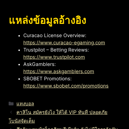
แหล่งข้อมูลอ้างอิง
Curacao License Overview:
https://www.curacao-egaming.com
Trustpilot – Betting Reviews:
https://www.trustpilot.com
AskGamblers:
https://www.askgamblers.com
SBOBET Promotions:
https://www.sbobet.com/promotions
Categories
แทงบอล
คาสิโน สมัครยังไง ให้ได้ VIP ทันที ปลอดภัย
โบนัสจัดเต็ม