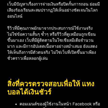
เว็บมีปัญหาเรื่องการจ่ายเงินหรือปิดกั้นการถอน ย่อมมี
เสียงร้องเรียนสะสมปรากฏให้เห็นอย่างชัดเจนในโลก
ออนไลน์
รีวิวที่มีคุณภาพมักมาจากประสบการณ์ใช้งานจริง
ไม่ใช่ข้อความสั้นๆ ซ้ำๆ หรือรีวิวที่ดูเหมือนถูกเขียน
ขึ้นมาเอง เว็บที่มีผู้ติดตามในโซเชียลมีเดียจำนวน
มาก และมีการอัปเดตเนื้อหาอย่างสม่ำเสมอ ยังแสดง
ให้เห็นถึงการมีตัวตนจริง ไม่ใช่เว็บที่เปิดขึ้นมาเพียง
ชั่วคราวเพื่อหลอกผู้เล่น
สิ่งที่ควรตรวจสอบเพื่อให้ แทง
บอลได้เงินชัวร์
คอมเมนต์ของผู้ใช้งานในหน้า Facebook หรือ