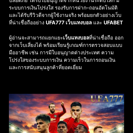
ปลอดภัย ได้รับใบอนุญาตจากหน่วยงานระดับโลก มี
ระบบการเงินโปร่งใส รองรับการฝาก–ถอนอัตโนมัติ
และได้รับรีวิวดีจากผู้ใช้งานจริง พร้อมยกตัวอย่างเว็บ
ที่น่าเชื่อถืออย่าง
UFA777 เว็บแทงบอล
และ
UFABET
ผู้อ่านจะสามารถแยกแยะ
เว็บแทงบอล
ที่น่าเชื่อถือ ออก
จากเว็บเสี่ยงได้ พร้อมเรียนรู้เกณฑ์การตรวจสอบแบบ
มืออาชีพ เช่น การมีใบอนุญาตต่างประเทศ ความ
โปร่งใสของระบบการเงิน ความเร็วในการถอนเงิน
และการสนับสนุนลูกค้าที่ยอดเยี่ยม