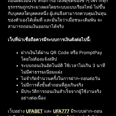
ถอนติดเงื่อนไข หรือการอ้างเหตุขัดข้องซ้ำๆ เพราะทุก
ธุรกรรมถูกประมวลผลโดยระบบแบบเรียลไทม์ ไม่ขึ้น
กับบุคคลใดบุคคลหนึ่ง ผู้เล่นจึงสามารถควบคุมเงินทุน
ของตัวเองได้เต็มที่ และมั่นใจว่าเมื่อชนะเดิมพัน จะ
สามารถถอนเงินออกมาได้จริง
เว็บที่น่าเชื่อถือควรมีระบบการเงินดังต่อไปนี้:
ฝากเงินได้ผ่าน QR Code หรือ PromptPay
โดยไม่ต้องแจ้งสลิป
ระบบถอนเงินอัตโนมัติ ใช้เวลาไม่เกิน 3 นาที
ไม่มีค่าธรรมเนียมแฝง
ไม่จำกัดจำนวนครั้งในการฝาก–ถอนต่อวัน
ไม่มีการตั้งขั้นต่ำถอนที่สูงเกินจริง
มีประวัติการถอนเงินสำเร็จจากผู้ใช้งานจริง
อย่างต่อเนื่อง
เว็บอย่าง
UFABET
และ
UFA777
มีระบบฝาก–ถอน