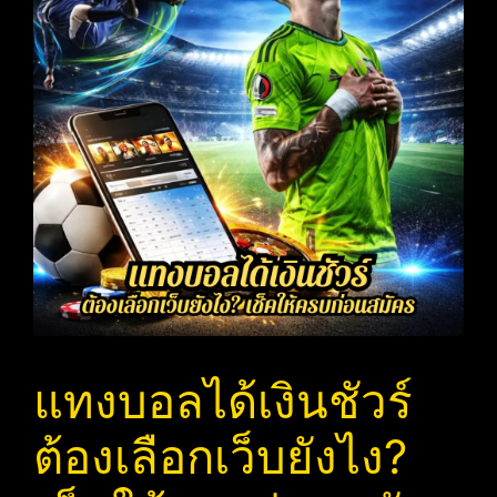
แทงบอลได้เงินชัวร์
ต้องเลือกเว็บยังไง?