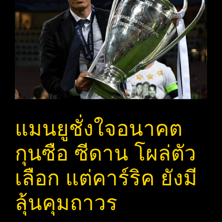
แมนยูชั่งใจอนาคต
กุนซือ ซีดาน โผล่ตัว
เลือก แต่คาร์ริค ยังมี
ลุ้นคุมถาวร