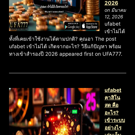
2026
on มีนาคม
12, 2026
ufabet
เข้าไม่ได้
ทั้งที่เคยเข้าใช้งานได้ตามปกติ? คุณอา The post
ufabet เข้าไม่ได้ เกิดจากอะไร? วิธีแก้ปัญหา พร้อม
ทางเข้าสำรองปี 2026 appeared first on UFA777.
ufabet
คาสิโน
สด คือ
อะไร?
เข้าระบบ
อย่างไร