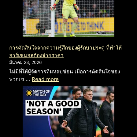
การตัดสินใจจากความรู้สึกของผู้รักษาประตู ที่ทำให้
อาร์เซนอลต้องจ่ายราคา
มีนาคม 23, 2026
ไม่มีที่ให้ผู้จัดการทีมหลบซ่อน เมื่อการตัดสินใจของ
พวกเข ...
Read more