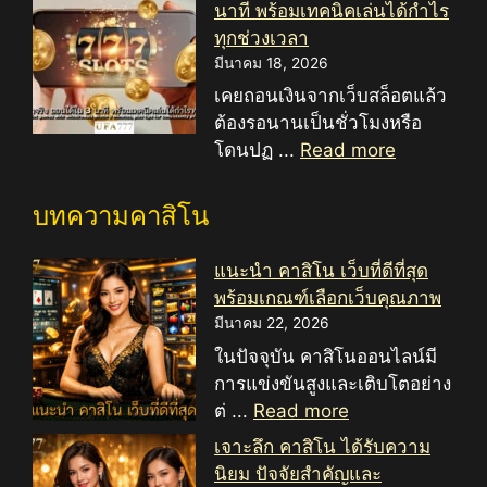
นาที พร้อมเทคนิคเล่นได้กำไร
ทุกช่วงเวลา
มีนาคม 18, 2026
เคยถอนเงินจากเว็บสล็อตแล้ว
ต้องรอนานเป็นชั่วโมงหรือ
โดนปฏ ...
Read more
บทความคาสิโน
แนะนำ คาสิโน เว็บที่ดีที่สุด
พร้อมเกณฑ์เลือกเว็บคุณภาพ
มีนาคม 22, 2026
ในปัจจุบัน คาสิโนออนไลน์มี
การแข่งขันสูงและเติบโตอย่าง
ต่ ...
Read more
เจาะลึก คาสิโน ได้รับความ
นิยม ปัจจัยสำคัญและ