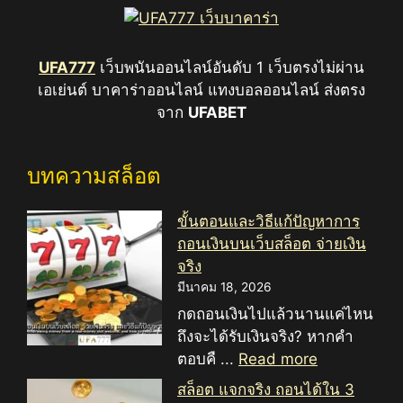
UFA777
เว็บพนันออนไลน์อันดับ 1 เว็บตรงไม่ผ่าน
เอเย่นต์ บาคาร่าออนไลน์ แทงบอลออนไลน์ ส่งตรง
จาก
UFABET
บทความสล็อต
ขั้นตอนและวิธีแก้ปัญหาการ
ถอนเงินบนเว็บสล็อต จ่ายเงิน
จริง
มีนาคม 18, 2026
กดถอนเงินไปแล้วนานแค่ไหน
ถึงจะได้รับเงินจริง? หากคำ
ตอบคื ...
Read more
สล็อต แจกจริง ถอนได้ใน 3