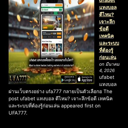
ufabet
แทงบอล
ดีไหม?
เจาะลึก
ข้อดี
เทคนิค
และระบบ
ที่ต้องรู้
ก่อนเล่น
on มีนาคม
4, 2026
ufabet
แทงบอล
ผ่านเว็บตรงอย่าง ufa777 กลายเป็นตัวเลือกอ The
post ufabet แทงบอล ดีไหม? เจาะลึกข้อดี เทคนิค
และระบบที่ต้องรู้ก่อนเล่น appeared first on
UFA777.