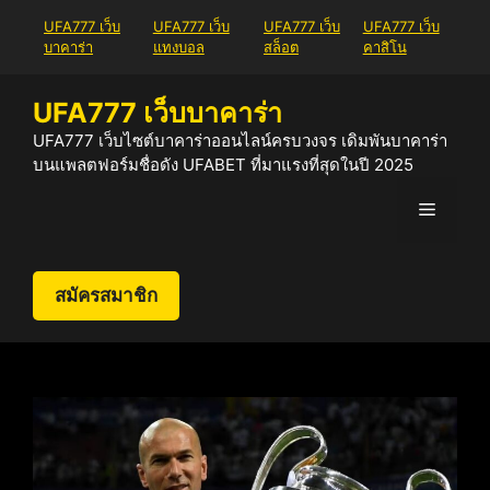
Skip
UFA777 เว็บ
UFA777 เว็บ
UFA777 เว็บ
UFA777 เว็บ
to
บาคาร่า
แทงบอล
สล็อต
คาสิโน
content
UFA777 เว็บบาคาร่า
UFA777 เว็บไซต์บาคาร่าออนไลน์ครบวงจร เดิมพันบาคาร่า
บนแพลตฟอร์มชื่อดัง UFABET ที่มาแรงที่สุดในปี 2025
Menu
สมัครสมาชิก