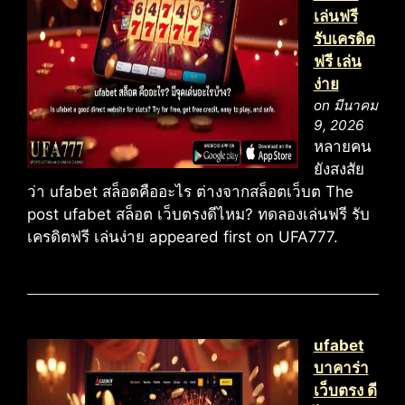
เล่นฟรี
รับเครดิต
ฟรี เล่น
ง่าย
on มีนาคม
9, 2026
หลายคน
ยังสงสัย
ว่า ufabet สล็อตคืออะไร ต่างจากสล็อตเว็บต The
post ufabet สล็อต เว็บตรงดีไหม? ทดลองเล่นฟรี รับ
เครดิตฟรี เล่นง่าย appeared first on UFA777.
ufabet
บาคาร่า
เว็บตรง ดี