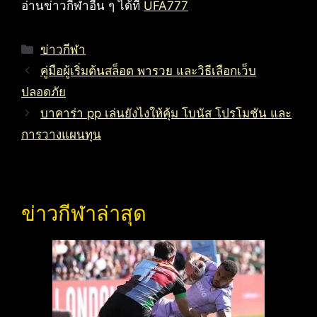
อ่านข่าวกีฬาอื่น ๆ ได้ที่
UFA777
Categories
ข่าวกีฬา
คู่มือผู้เริ่มต้นสล็อต พารวย และวิธีเลือกเว็บ
ปลอดภัย
บาคาร่า pp เล่นยังไงให้คุ้ม โบนัส โปรโมชัน และ
การวางแผนทุน
ข่าวกีฬาล่าสุด