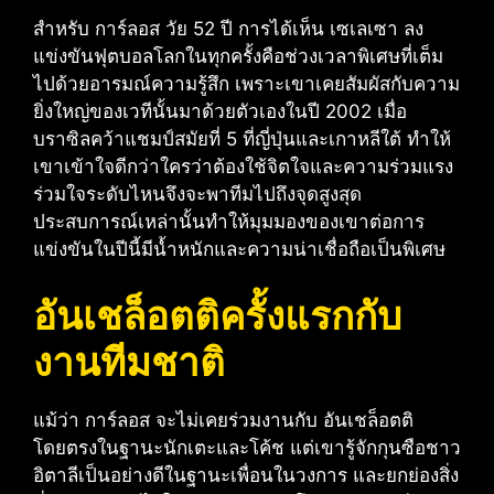
สำหรับ การ์ลอส วัย 52 ปี การได้เห็น เซเลเซา ลง
แข่งขันฟุตบอลโลกในทุกครั้งคือช่วงเวลาพิเศษที่เต็ม
ไปด้วยอารมณ์ความรู้สึก เพราะเขาเคยสัมผัสกับความ
ยิ่งใหญ่ของเวทีนั้นมาด้วยตัวเองในปี 2002 เมื่อ
บราซิลคว้าแชมป์สมัยที่ 5 ที่ญี่ปุ่นและเกาหลีใต้ ทำให้
เขาเข้าใจดีกว่าใครว่าต้องใช้จิตใจและความร่วมแรง
ร่วมใจระดับไหนจึงจะพาทีมไปถึงจุดสูงสุด
ประสบการณ์เหล่านั้นทำให้มุมมองของเขาต่อการ
แข่งขันในปีนี้มีน้ำหนักและความน่าเชื่อถือเป็นพิเศษ
อันเชล็อตติครั้งแรกกับ
งานทีมชาติ
แม้ว่า การ์ลอส จะไม่เคยร่วมงานกับ อันเชล็อตติ
โดยตรงในฐานะนักเตะและโค้ช แต่เขารู้จักกุนซือชาว
อิตาลีเป็นอย่างดีในฐานะเพื่อนในวงการ และยกย่องสิ่ง