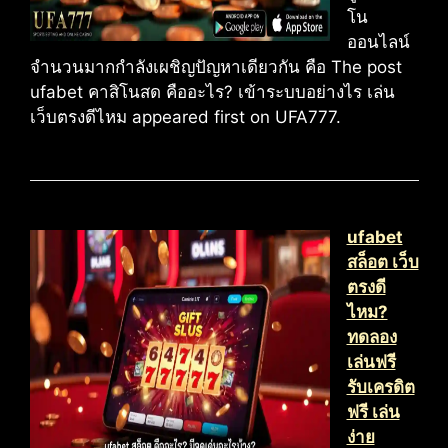
โน
ออนไลน์
จำนวนมากกำลังเผชิญปัญหาเดียวกัน คือ The post
ufabet คาสิโนสด คืออะไร? เข้าระบบอย่างไร เล่น
เว็บตรงดีไหม appeared first on UFA777.
ufabet
สล็อต เว็บ
ตรงดี
ไหม?
ทดลอง
เล่นฟรี
รับเครดิต
ฟรี เล่น
ง่าย