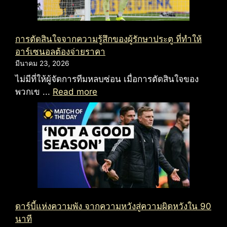
การตัดสินใจจากความรู้สึกของผู้รักษาประตู ที่ทำให้
อาร์เซนอลต้องจ่ายราคา
มีนาคม 23, 2026
ไม่มีที่ให้ผู้จัดการทีมหลบซ่อน เมื่อการตัดสินใจของ
พวกเข ...
Read more
ดาร์บี้แห่งความพัง จากความหวังสู่ความผิดหวังใน 90
นาที