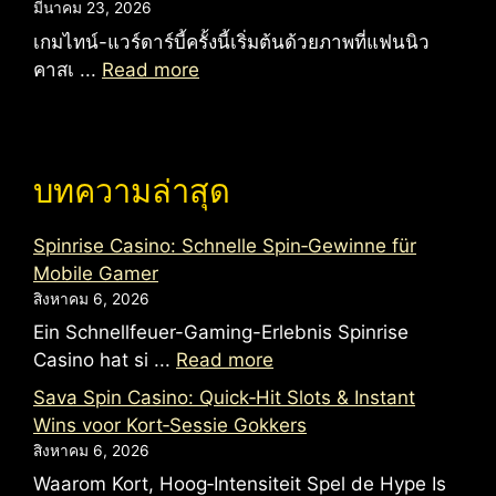
มีนาคม 23, 2026
เกมไทน์-แวร์ดาร์บี้ครั้งนี้เริ่มต้นด้วยภาพที่แฟนนิว
คาสเ ...
Read more
บทความล่าสุด
Spinrise Casino: Schnelle Spin‑Gewinne für
Mobile Gamer
สิงหาคม 6, 2026
Ein Schnellfeuer-Gaming-Erlebnis Spinrise
Casino hat si ...
Read more
Sava Spin Casino: Quick‑Hit Slots & Instant
Wins voor Kort‑Sessie Gokkers
สิงหาคม 6, 2026
Waarom Kort, Hoog‑Intensiteit Spel de Hype Is