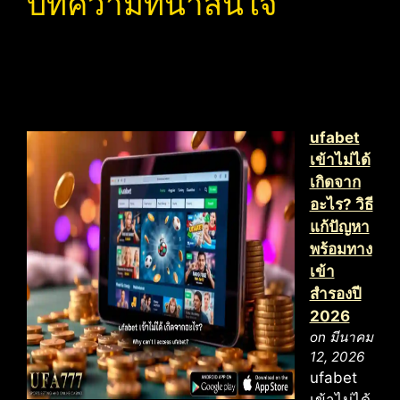
บทความที่น่าสนใจ
ufabet
เข้าไม่ได้
เกิดจาก
อะไร? วิธี
แก้ปัญหา
พร้อมทาง
เข้า
สำรองปี
2026
on มีนาคม
12, 2026
ufabet