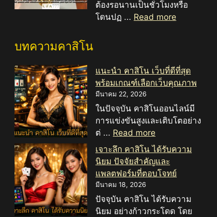
ต้องรอนานเป็นชั่วโมงหรือ
โดนปฏ ...
Read more
บทความคาสิโน
แนะนำ คาสิโน เว็บที่ดีที่สุด
พร้อมเกณฑ์เลือกเว็บคุณภาพ
มีนาคม 22, 2026
ในปัจจุบัน คาสิโนออนไลน์มี
การแข่งขันสูงและเติบโตอย่าง
ต่ ...
Read more
เจาะลึก คาสิโน ได้รับความ
นิยม ปัจจัยสำคัญและ
แพลตฟอร์มที่ตอบโจทย์
มีนาคม 18, 2026
ปัจจุบัน คาสิโน ได้รับความ
นิยม อย่างก้าวกระโดด โดย