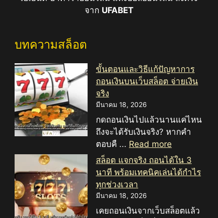
จาก
UFABET
บทความสล็อต
ขั้นตอนและวิธีแก้ปัญหาการ
ถอนเงินบนเว็บสล็อต จ่ายเงิน
จริง
มีนาคม 18, 2026
กดถอนเงินไปแล้วนานแค่ไหน
ถึงจะได้รับเงินจริง? หากคำ
ตอบคื ...
Read more
สล็อต แจกจริง ถอนได้ใน 3
นาที พร้อมเทคนิคเล่นได้กำไร
ทุกช่วงเวลา
มีนาคม 18, 2026
เคยถอนเงินจากเว็บสล็อตแล้ว