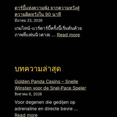
ดาร์บี้แห่งความพัง จากความหวังสู่
ความผิดหวังใน 90 นาที
มีนาคม 23, 2026
เกมไทน์-แวร์ดาร์บี้ครั้งนี้เริ่มต้นด้วย
ภาพที่แฟนนิวคาสเ ...
Read more
บทความล่าสุด
Golden Panda Casino – Snelle
Winsten voor de Snel‑Pace Speler
สิงหาคม 6, 2026
Voor degenen die gedijen op
adrenaline en directe bevre ...
Read more