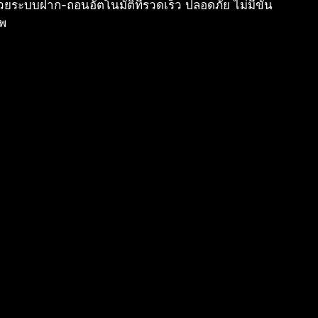
ยระบบฝาก-ถอนอัตโนมัติที่รวดเร็ว ปลอดภัย ไม่มีขั้น
ีพ