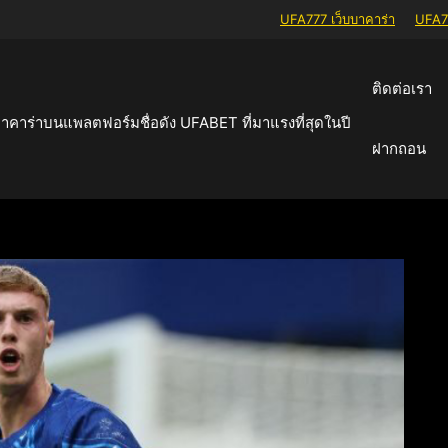
UFA777 เว็บบาคาร่า
UFA7
ติดต่อเรา
คาร่าบนแพลตฟอร์มชื่อดัง UFABET ที่มาแรงที่สุดในปี
ฝากถอน