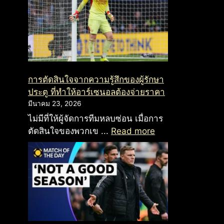
การตัดสินใจจากความรู้สึกของผู้รักษา
ประตู ที่ทำให้อาร์เซนอลต้องจ่ายราคา
มีนาคม 23, 2026
ไม่มีที่ให้ผู้จัดการทีมหลบซ่อน เมื่อการ
ตัดสินใจของพวกเข ...
Read more