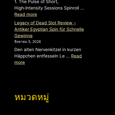
1. The Pulse of Short,
High‑Intensity Sessions Spinroll ...
Read more
Legacy of Dead Slot Review –
Antiker Egyptian Spin für Schnelle
Gewinne
สิงหาคม 5, 2026
Den alten Nervenkitzel in kurzen
Häppchen entfesseln Le ...
Read
more
หมวดหมู่