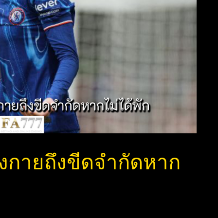
างกายถึงขีดจำกัดหาก