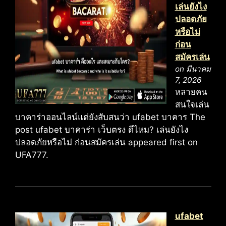
เล่นยังไง
ปลอดภัย
หรือไม่
ก่อน
สมัครเล่น
on มีนาคม
7, 2026
หลายคน
สนใจเล่น
บาคาร่าออนไลน์แต่ยังสับสนว่า ufabet บาคาร The
post ufabet บาคาร่า เว็บตรง ดีไหม? เล่นยังไง
ปลอดภัยหรือไม่ ก่อนสมัครเล่น appeared first on
UFA777.
ufabet