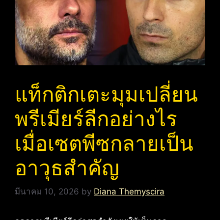
แท็กติกเตะมุมเปลี่ยน
พรีเมียร์ลีกอย่างไร
เมื่อเซตพีซกลายเป็น
อาวุธสำคัญ
มีนาคม 10, 2026
by
Diana Themyscira