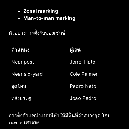
Zonal marking
Man-to-man marking
ตัวอย่างการตั้งรับของเชลซี
ตำแหน่ง
ผู้เล่น
Near post
Jorrel Hato
Near six-yard
Cole Palmer
จุดโทษ
Pedro Neto
หลังประตู
Joao Pedro
การตั้งตำแหน่งแบบนี้ทำให้มีพื้นที่ว่างบางจุด โดย
เฉพาะ
เสาสอง