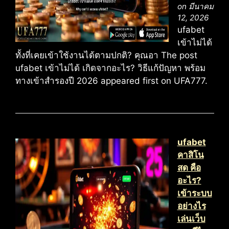
on มีนาคม
12, 2026
ufabet
เข้าไม่ได้
ทั้งที่เคยเข้าใช้งานได้ตามปกติ? คุณอา The post
ufabet เข้าไม่ได้ เกิดจากอะไร? วิธีแก้ปัญหา พร้อม
ทางเข้าสำรองปี 2026 appeared first on UFA777.
ufabet
คาสิโน
สด คือ
อะไร?
เข้าระบบ
อย่างไร
เล่นเว็บ