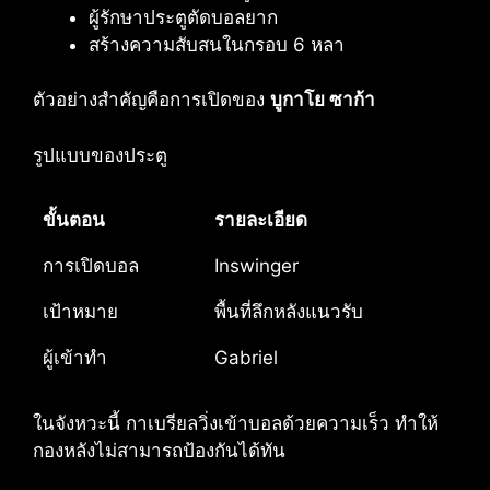
ผู้รักษาประตูตัดบอลยาก
สร้างความสับสนในกรอบ 6 หลา
ตัวอย่างสำคัญคือการเปิดของ
บูกาโย ซาก้า
รูปแบบของประตู
ขั้นตอน
รายละเอียด
การเปิดบอล
Inswinger
เป้าหมาย
พื้นที่ลึกหลังแนวรับ
ผู้เข้าทำ
Gabriel
ในจังหวะนี้ กาเบรียลวิ่งเข้าบอลด้วยความเร็ว ทำให้
กองหลังไม่สามารถป้องกันได้ทัน