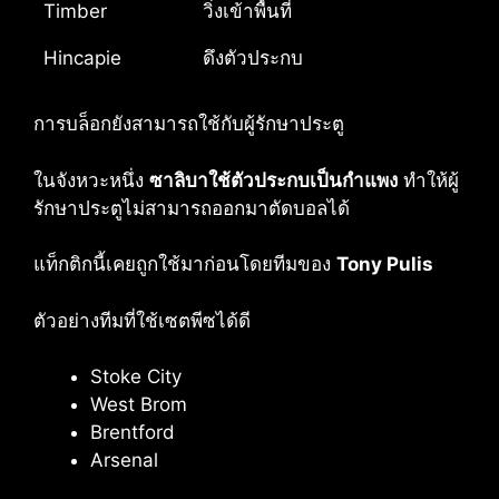
Timber
วิ่งเข้าพื้นที่
Hincapie
ดึงตัวประกบ
การบล็อกยังสามารถใช้กับผู้รักษาประตู
ในจังหวะหนึ่ง
ซาลิบาใช้ตัวประกบเป็นกำแพง
ทำให้ผู้
รักษาประตูไม่สามารถออกมาตัดบอลได้
แท็กติกนี้เคยถูกใช้มาก่อนโดยทีมของ
Tony Pulis
ตัวอย่างทีมที่ใช้เซตพีซได้ดี
Stoke City
West Brom
Brentford
Arsenal