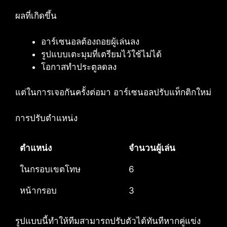
ผลที่เกิดขึ้น
อาร์เซนอลต้องถอยผู้เล่นลง
รูปแบบเตะมุมที่เตรียมไว้ใช้ไม่ได้
โอกาสทำประตูลดลง
แต่ในการเจอกันครั้งต่อมา อาร์เซนอลปรับแท็กติกใหม่
การปรับตำแหน่ง
ตำแหน่ง
จำนวนผู้เล่น
ในกรอบเขตโทษ
6
หน้ากรอบ
3
รูปแบบนี้ทำให้ทีมสามารถปรับตัวได้ทันทีหากคู่แข่ง