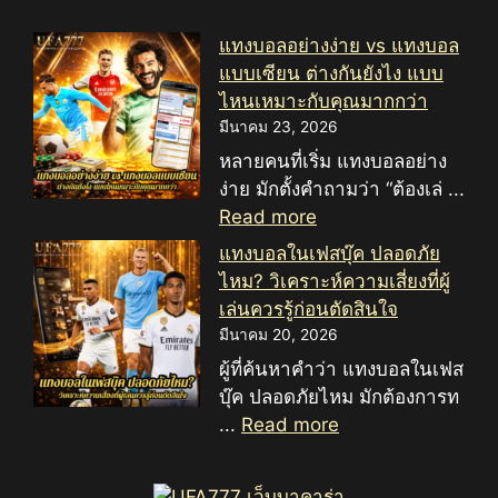
แทงบอลอย่างง่าย vs แทงบอล
แบบเซียน ต่างกันยังไง แบบ
ไหนเหมาะกับคุณมากกว่า
มีนาคม 23, 2026
หลายคนที่เริ่ม แทงบอลอย่าง
ง่าย มักตั้งคำถามว่า “ต้องเล่ ...
Read more
แทงบอลในเฟสบุ๊ค ปลอดภัย
ไหม? วิเคราะห์ความเสี่ยงที่ผู้
เล่นควรรู้ก่อนตัดสินใจ
มีนาคม 20, 2026
ผู้ที่ค้นหาคำว่า แทงบอลในเฟส
บุ๊ค ปลอดภัยไหม มักต้องการท
...
Read more